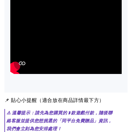
📌 貼心小提醒（適合放在商品詳情最下方）
⚠️ 溫馨提示：請先為您購買的 3 款遊戲付款，隨後聯
絡客服並提供您想挑選的「同平台免費贈品」資訊，
我們會立刻為您安排處理！