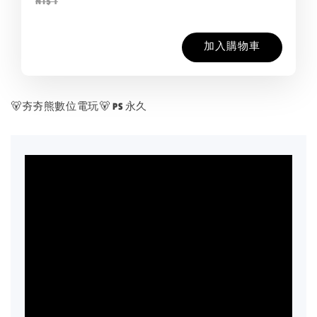
NT$ 1
加入購物車
🐻夯夯熊數位電玩🐻 PS 永久