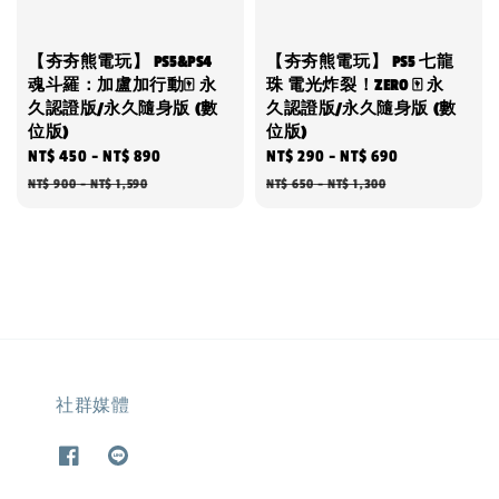
【夯夯熊電玩】 PS5&PS4
【夯夯熊電玩】 PS5 七龍
魂斗羅：加盧加行動🀄 永
珠 電光炸裂！ZERO 🀄 永
久認證版/永久隨身版 (數
久認證版/永久隨身版 (數
位版)
位版)
Sale
NT$ 450
-
NT$ 890
Regular
Sale
NT$ 290
-
NT$ 690
Regular
price
price
price
price
NT$ 900
-
NT$ 1,590
NT$ 650
-
NT$ 1,300
社群媒體