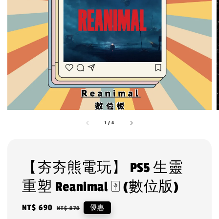
1
/
4
【夯夯熊電玩】 PS5 生靈
重塑 Reanimal 🀄 (數位版)
Sale
NT$ 690
Regular
優惠
NT$ 870