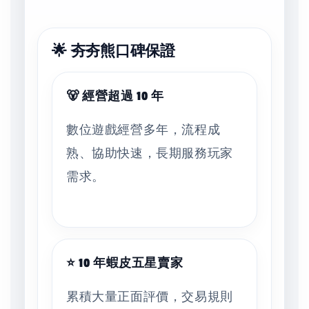
🌟 夯夯熊口碑保證
🐻 經營超過 10 年
數位遊戲經營多年，流程成
熟、協助快速，長期服務玩家
需求。
⭐ 10 年蝦皮五星賣家
累積大量正面評價，交易規則