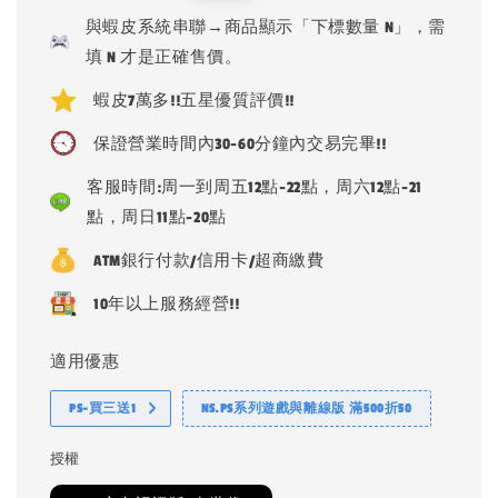
price
price
與蝦皮系統串聯→商品顯示「下標數量 N」，需
填 N 才是正確售價。
蝦皮7萬多!!五星優質評價!!
保證營業時間內30-60分鐘內交易完畢!!
客服時間:周一到周五12點-22點，周六12點-21
點，周日11點-20點
ATM銀行付款/信用卡/超商繳費
10年以上服務經營!!
適用優惠
PS-買三送1
NS.PS系列遊戲與離線版 滿500折50
授權