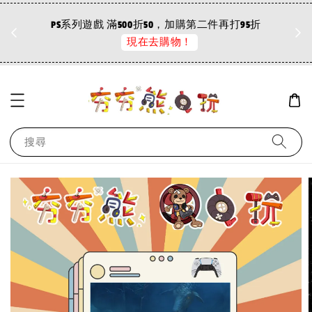
折
PS系列遊戲 滿500折50，加購第二件再打95折
現在去購物！
搜尋