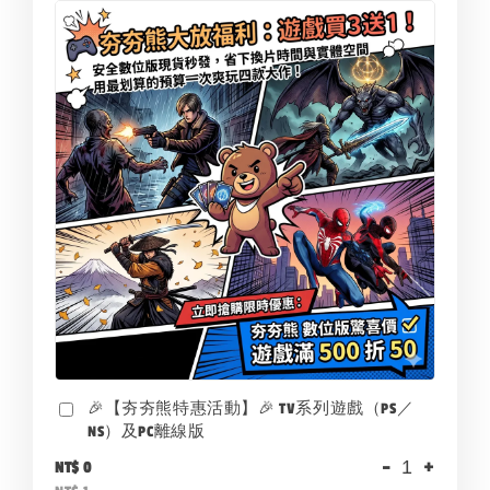
🎉【夯夯熊特惠活動】🎉 TV系列遊戲（PS／
NS）及PC離線版
-
+
NT$ 0