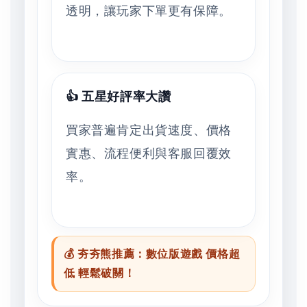
透明，讓玩家下單更有保障。
👍 五星好評率大讚
買家普遍肯定出貨速度、價格
實惠、流程便利與客服回覆效
率。
💰 夯夯熊推薦：數位版遊戲 價格超
低 輕鬆破關！