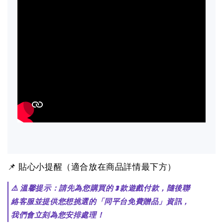
📌 貼心小提醒（適合放在商品詳情最下方）
⚠️ 溫馨提示：請先為您購買的 3 款遊戲付款，隨後聯
絡客服並提供您想挑選的「同平台免費贈品」資訊，
我們會立刻為您安排處理！