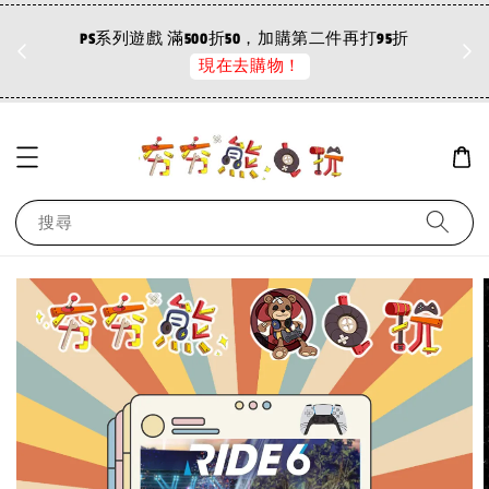
折
PS系列遊戲 滿500折50，加購第二件再打95折
現在去購物！
搜尋