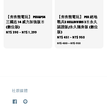
【夯夯熊電玩】 PS5&PS4
【夯夯熊電玩】 PS5 絕地
三國志 14 威力加強版 🀄
戰兵2 HELLDIVERS 2 🀄 永久
(數位版)
認證版/永久隨身版 (數位
版)
Regular
NT$ 390
-
NT$ 1,299
Sale
NT$ 451
-
NT$ 950
Regular
price
price
price
NT$ 480
-
NT$ 950
社群媒體