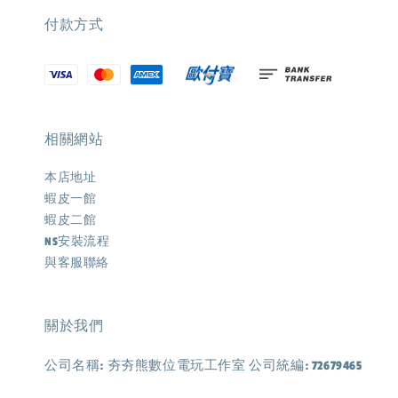
付款方式
相關網站
本店地址
蝦皮一館
蝦皮二館
NS安裝流程
與客服聯絡
關於我們
公司名稱: 夯夯熊數位電玩工作室 公司統編: 72679465