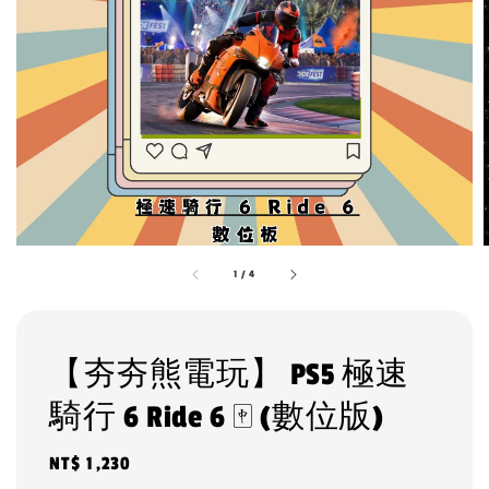
1
/
4
【夯夯熊電玩】 PS5 極速
騎行 6 Ride 6 🀄 (數位版)
Regular
NT$ 1,230