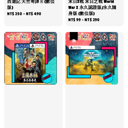
西遊記 天竺奇譚 🀄 (數位
末日Z戰 末日之戰 World
版)
War Z 永久認證版/永久隨
身版 (數位版)
Regular
NT$ 250
-
NT$ 490
Regular
NT$ 99
-
NT$ 290
price
price
優惠