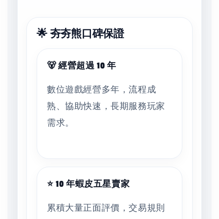
🌟 夯夯熊口碑保證
🐻 經營超過 10 年
數位遊戲經營多年，流程成
熟、協助快速，長期服務玩家
需求。
⭐ 10 年蝦皮五星賣家
累積大量正面評價，交易規則