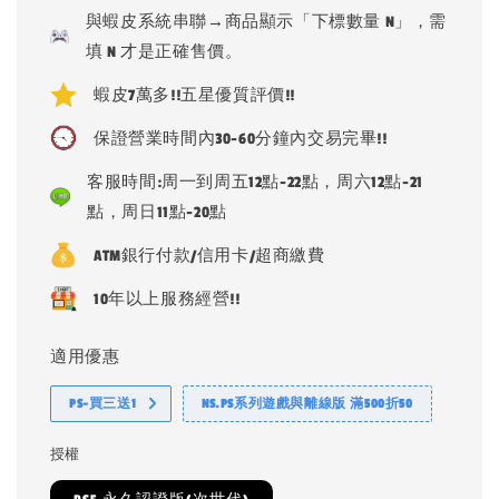
price
與蝦皮系統串聯→商品顯示「下標數量 N」，需
填 N 才是正確售價。
蝦皮7萬多!!五星優質評價!!
保證營業時間內30-60分鐘內交易完畢!!
客服時間:周一到周五12點-22點，周六12點-21
點，周日11點-20點
ATM銀行付款/信用卡/超商繳費
10年以上服務經營!!
適用優惠
PS-買三送1
NS.PS系列遊戲與離線版 滿500折50
授權