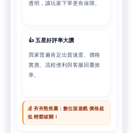
透明，讓玩家下單更有保障。
👍 五星好評率大讚
買家普遍肯定出貨速度、價格
實惠、流程便利與客服回覆效
率。
💰 夯夯熊推薦：數位版遊戲 價格超
低 輕鬆破關！