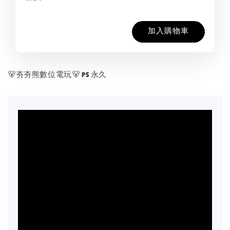
加入購物車
🐻夯夯熊數位電玩🐻 PS 永久