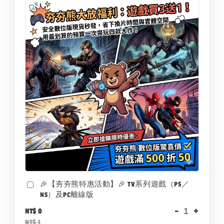
🎉【夯夯熊特惠活動】🎉 TV系列遊戲（PS／
NS）及PC離線版
-
+
NT$ 0
NT$ 1