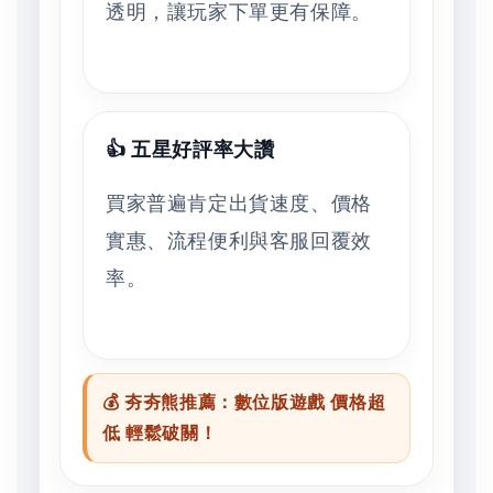
透明，讓玩家下單更有保障。
👍 五星好評率大讚
買家普遍肯定出貨速度、價格
實惠、流程便利與客服回覆效
率。
💰 夯夯熊推薦：數位版遊戲 價格超
低 輕鬆破關！