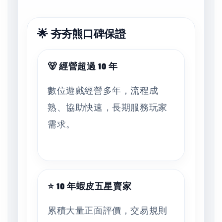
🌟 夯夯熊口碑保證
🐻 經營超過 10 年
數位遊戲經營多年，流程成
熟、協助快速，長期服務玩家
需求。
⭐ 10 年蝦皮五星賣家
累積大量正面評價，交易規則