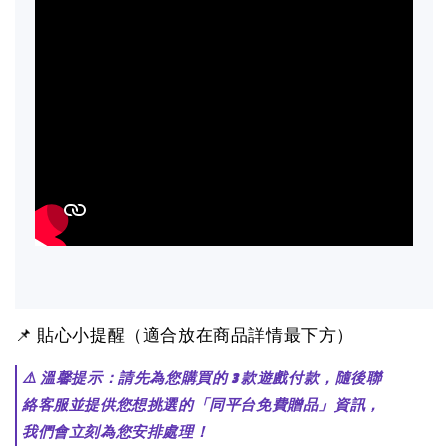
📌 貼心小提醒（適合放在商品詳情最下方）
⚠️ 溫馨提示：請先為您購買的 3 款遊戲付款，隨後聯
絡客服並提供您想挑選的「同平台免費贈品」資訊，
我們會立刻為您安排處理！