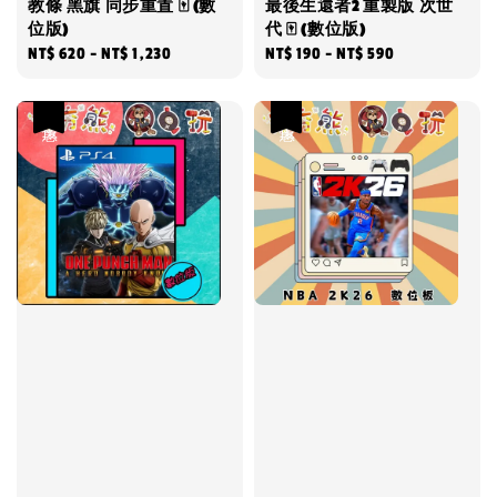
教條 黑旗 同步重置 🀄 (數
最後生還者2 重製版 次世
位版)
代 🀄 (數位版)
Regular
NT$ 620
-
NT$ 1,230
Regular
NT$ 190
-
NT$ 590
price
price
優惠
優惠