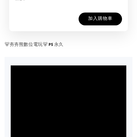
加入購物車
🐻夯夯熊數位電玩🐻 PS 永久