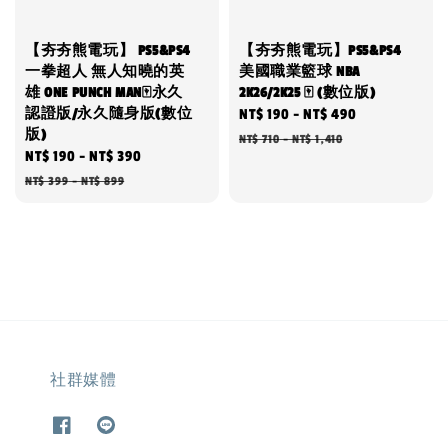
【夯夯熊電玩】 PS5&PS4
【夯夯熊電玩】PS5&PS4
一拳超人 無人知曉的英
美國職業籃球 NBA
雄 ONE PUNCH MAN🀄永久
2K26/2K25 🀄 (數位版)
認證版/永久隨身版(數位
Sale
NT$ 190
-
NT$ 490
Regular
版)
price
price
NT$ 710
-
NT$ 1,410
Sale
NT$ 190
-
NT$ 390
Regular
price
price
NT$ 399
-
NT$ 899
社群媒體