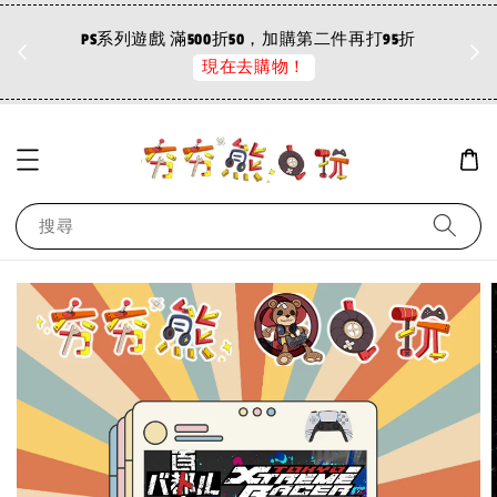
折
PS系列遊戲 滿500折50，加購第二件再打95折
現在去購物！
搜尋