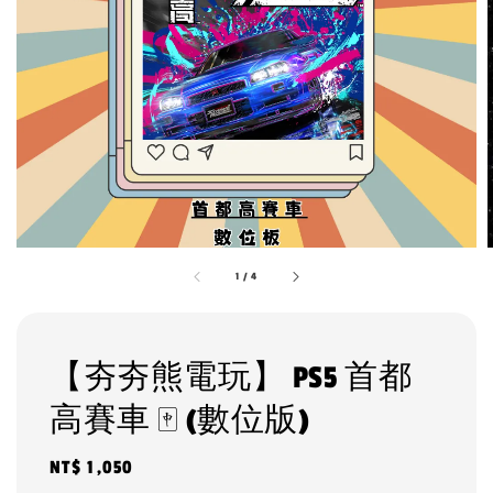
1
/
4
【夯夯熊電玩】 PS5 首都
高賽車 🀄 (數位版)
Regular
NT$ 1,050