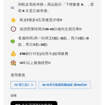
price
與蝦皮系統串聯→商品顯示「下標數量 N」，需
填 N 才是正確售價。
蝦皮7萬多!!五星優質評價!!
保證營業時間內30-60分鐘內交易完畢!!
客服時間:周一到周五12點-22點，周六12點-21
點，周日11點-20點
ATM銀行付款/信用卡/超商繳費
10年以上服務經營!!
適用優惠
PS-買三送1
NS.PS系列遊戲與離線版 滿500折50
授權