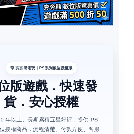
🐻 夯夯熊電玩｜PS系列數位授權版
位版遊戲．快速發
貨．安心授權
10 年以上、長期累積五星好評，提供 PS
位授權商品，流程清楚、付款方便、客服