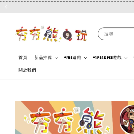
搜尋
首頁
新品推薦
📢NS遊戲
📢PS4&PS5遊戲
關於我們