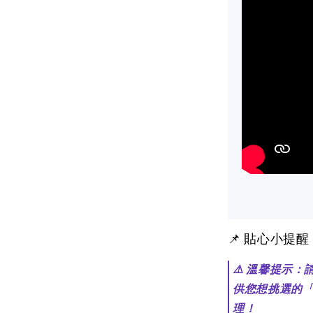
📌 貼心小提
⚠️ 溫馨提示
供您想挑選的
理！