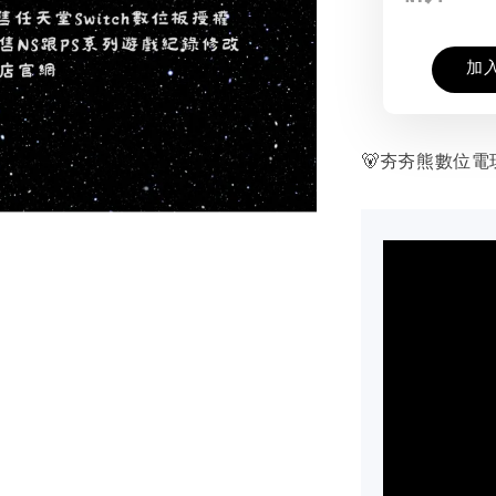
加
🐻夯夯熊數位電玩