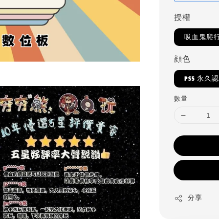
授權
吸血鬼爬
顔色
PS5 永久
數量
分享