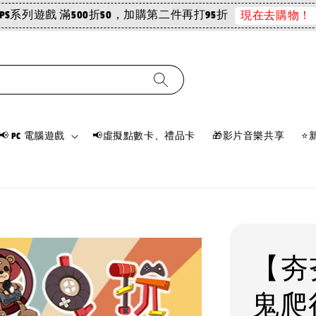
PS系列遊戲 滿500折50，加購第二件再打95折
現在去購物！
📢 PC 電腦遊戲
📢虛擬點數卡、禮品卡
🎁影片音樂共享
⭐
【夯
鬼爬行