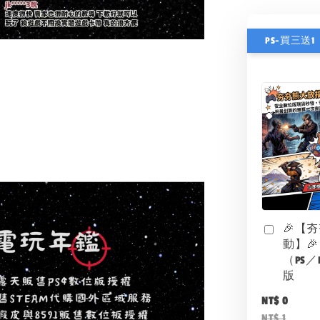
PS-買三送1
🎉【
動】🎉
（PS／
版
NT$ 0
NT$ 1