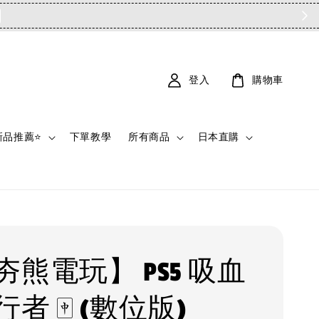
登入
購物車
新品推薦⭐
下單教學
所有商品
日本直購
夯熊電玩】 PS5 吸血
者 🀄 (數位版)