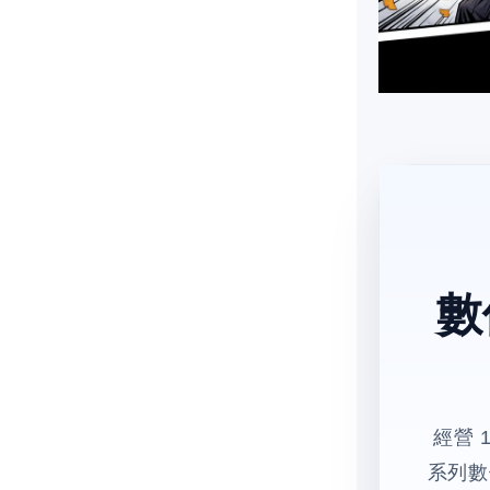
數
經營 
系列數