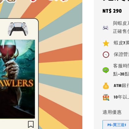
Regular
NT$ 290
price
與蝦皮
正確售
蝦皮7萬
保證營
客服時間
點-20
ATM
10年以
適用優惠
PS-買三送1