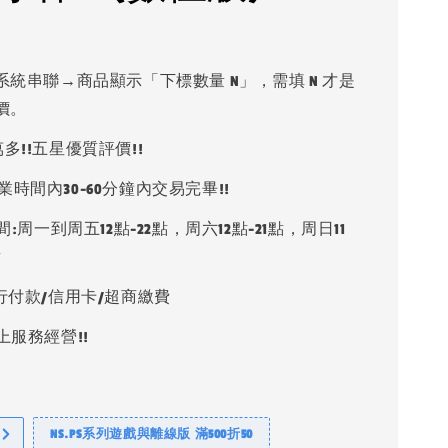
系統串聯→商品顯示「下標數量 N」，需填 N 才是
價。
多!!五星優質評價!!
業時間內30-60分鐘內交易完畢!!
:周一到周五12點-22點，周六12點-21點，周日11
點
銀行付款/信用卡/超商繳費
上服務經營!!
NS.PS系列遊戲與離線版 滿500折50