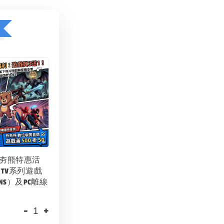
夯夯熊特惠活
 TV系列遊戲
NS）及PC離線
-
+