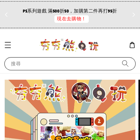
折
PS系列遊戲 滿500折50，加購第二件再打95折
現在去購物！
搜尋