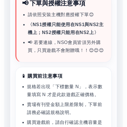
📢 下單與授權注意事項
請依照安裝主機對應授權下單😊
〈NS1授權只能使用在NS1與NS2主
機上；NS2授權只能用在NS2上〉
📢 若要連線，NSO會員皆須另外購
買，只買遊戲不會附贈哦！！😊😊😊
📱 購買前注意事項
規格若出現「下標數量 N」，表示數
量填寫 N 才是此款遊戲正確價格。
賣場有刊登金額上限差限制，下單前
請務必確認規格說明。
購買遊戲前，請自行確認主機容量是