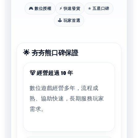
🎮 數位授權
⚡ 快速發貨
⭐ 五星口碑
🕹️ 玩家首選
🌟 夯夯熊口碑保證
🐻 經營超過 10 年
數位遊戲經營多年，流程成
熟、協助快速，長期服務玩家
需求。