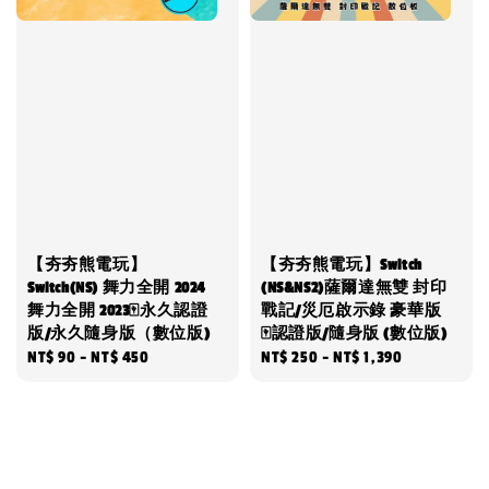
【夯夯熊電玩】
【夯夯熊電玩】Switch
Switch(NS) 舞力全開 2024
(NS&NS2)薩爾達無雙 封印
舞力全開 2023🀄永久認證
戰記/災厄啟示錄 豪華版
版/永久隨身版（數位版)
🀄認證版/隨身版 (數位版)
Regular
NT$ 90
-
NT$ 450
Regular
NT$ 250
-
NT$ 1,390
price
price