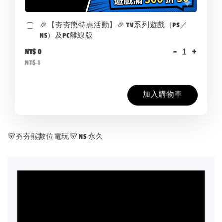
🎉【夯夯熊特惠活動】🎉 TV系列遊戲（PS／
NS）及PC離線版
-
+
NT$ 0
NT$ 1
加入購物車
🐻夯夯熊數位電玩🐻 NS 永久