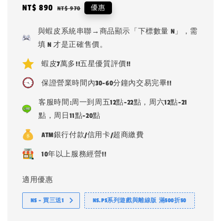
Sale
NT$ 890
Regular
優惠
NT$ 970
price
price
與蝦皮系統串聯→商品顯示「下標數量 N」，需
填 N 才是正確售價。
蝦皮7萬多!!五星優質評價!!
保證營業時間內30-60分鐘內交易完畢!!
客服時間:周一到周五12點-22點，周六12點-21
點，周日11點-20點
ATM銀行付款/信用卡/超商繳費
10年以上服務經營!!
適用優惠
NS - 買三送1
NS.PS系列遊戲與離線版 滿500折50