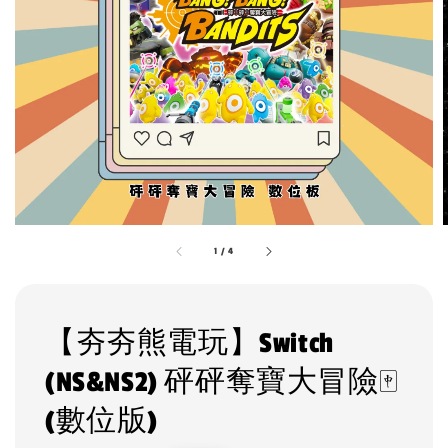
1
/
4
【夯夯熊電玩】Switch
(NS&NS2) 砰砰奪寶大冒險🀄
(數位版)