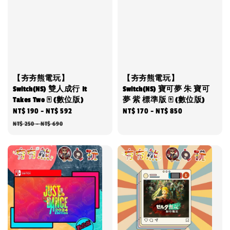
【夯夯熊電玩】
【夯夯熊電玩】
Switch(NS) 雙人成行 It
Switch(NS) 寶可夢 朱 寶可
Takes Two 🀄 (數位版)
夢 紫 標準版 🀄 (數位版)
Sale
NT$ 190
-
NT$ 592
Regular
Regular
NT$ 170
-
NT$ 850
price
price
price
NT$ 250
-
NT$ 690