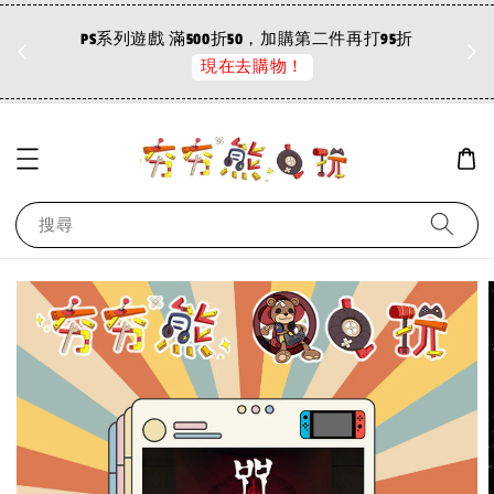
折
PS系列遊戲 滿500折50，加購第二件再打95折
現在去購物！
搜尋