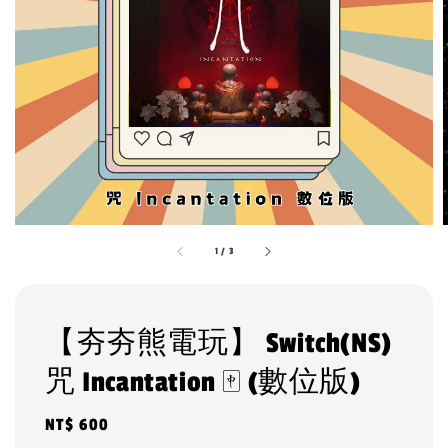
1
/
3
【夯夯熊電玩】 Switch(NS)
咒 Incantation 🀄 (數位版)
Regular
NT$ 600