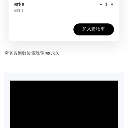
-
+
NT$ 0
NT$ 1
加入購物車
🐻夯夯熊數位電玩🐻 NS 永久