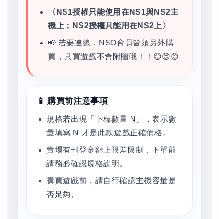
〈NS1授權只能使用在NS1與NS2主
機上；NS2授權只能用在NS2上〉
📢 若要連線，NSO會員皆須另外購
買，只買遊戲不會附贈哦！！😊😊😊
📱 購買前注意事項
規格若出現「下標數量 N」，表示數
量填寫 N 才是此款遊戲正確價格。
賣場有刊登金額上限差限制，下單前
請務必確認規格說明。
購買遊戲前，請自行確認主機容量是
否足夠。