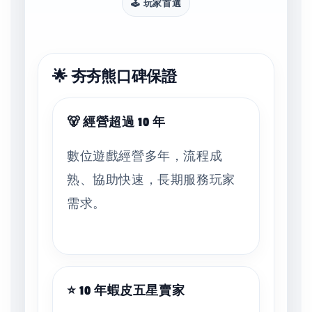
🕹️ 玩家首選
🌟 夯夯熊口碑保證
🐻 經營超過 10 年
數位遊戲經營多年，流程成
熟、協助快速，長期服務玩家
需求。
⭐ 10 年蝦皮五星賣家