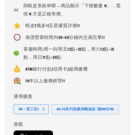
price
與蝦皮系統串聯→商品顯示「下標數量 N」，需
填 N 才是正確售價。
蝦皮7萬多!!五星優質評價!!
保證營業時間內30-60分鐘內交易完畢!!
客服時間:周一到周五12點-22點，周六12點-21
點，周日11點-20點
ATM銀行付款/信用卡/超商繳費
10年以上服務經營!!
適用優惠
NS - 買三送1
NS.PS系列遊戲與離線版 滿500折50
遊戲