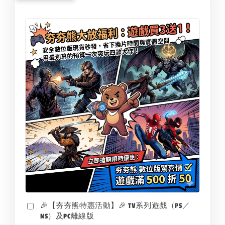
🎉【夯夯熊特惠活動】🎉 TV系列遊戲（PS／
NS）及PC離線版