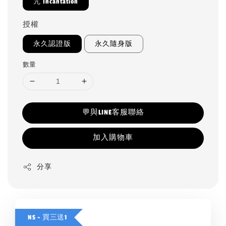
咒 Incantation
授權
永久認證版
永久隨身版
數量
💬與LINE客服聯絡
加入購物車
分享
NS - 買三送1