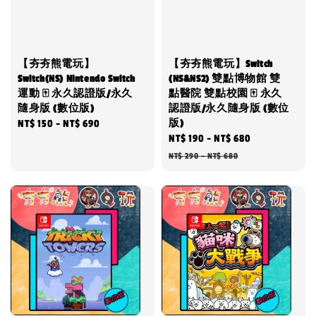
【夯夯熊電玩】
【夯夯熊電玩】Switch
Switch(NS) Nintendo Switch
(NS&NS2) 雙點博物館 雙
運動 🀄 永久認證版/永久
點醫院 雙點校園 🀄 永久
隨身版 (數位版)
認證版/永久隨身版 (數位
版)
Regular
NT$ 150
-
NT$ 690
Sale
NT$ 190
-
NT$ 680
Regular
price
price
price
NT$ 290
-
NT$ 680