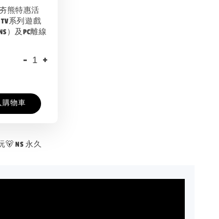
夯夯熊特惠活
 TV系列遊戲
NS）及PC離線
-
+
入購物車
 NS 永久