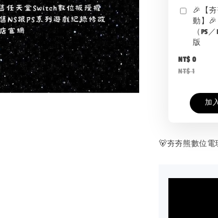
🎉【
動】🎉
（PS／
版
NT$ 0
NT$ 1
加
🐻夯夯熊數位電玩