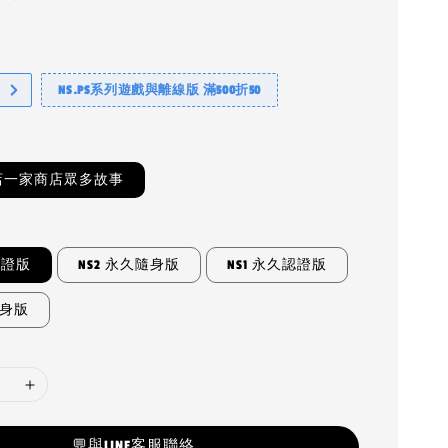
NS.PS系列遊戲與離線版 滿500折50
店一家商店眾多故事
認證版
NS2 永久隨身版
NS1 永久認證版
隨身版
💬與LINE客服聯絡