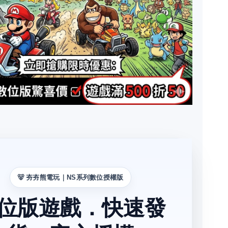
🐻 夯夯熊電玩｜NS系列數位授權版
位版遊戲．快速發