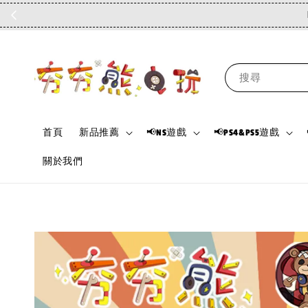
搜尋
首頁
新品推薦
📢NS遊戲
📢PS4&PS5遊戲
關於我們