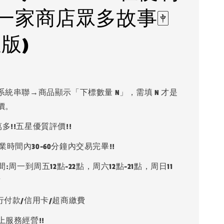
一家商店眾多故事🀄
版)
系統串聯→商品顯示「下標數量 N」，需填 N 才是
價。
多!!五星優質評價!!
業時間內30-60分鐘內交易完畢!!
:周一到周五12點-22點，周六12點-21點，周日11
點
銀行付款/信用卡/超商繳費
上服務經營!!