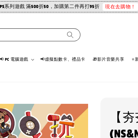
PS系列遊戲 滿500折50，加購第二件再打95折
現在去購物！
📢 PC 電腦遊戲
📢虛擬點數卡、禮品卡
🎁影片音樂共享
⭐
【夯夯
(NS&