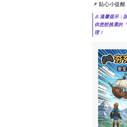
📌 貼心小提
⚠️ 溫馨提示
供您想挑選的
理！