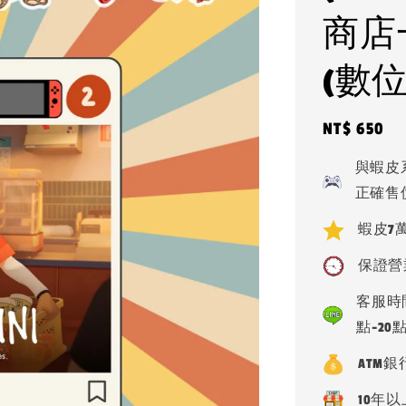
商店
(數位
Regular
NT$ 650
price
與蝦皮
正確售
蝦皮7萬
保證營
客服時間
點-20
ATM
10年以