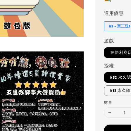
適用優惠
NS - 買三送1
遊戲
在便利商
授權
NS2 永久
NS1 永久
數量