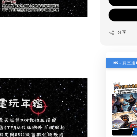
分享
NS - 買三送