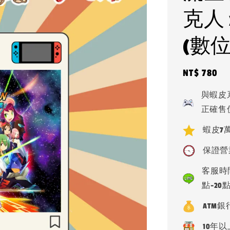
克人 
(數位
Regular
NT$ 780
price
與蝦皮
正確售
蝦皮7萬
保證營
客服時間
點-20
ATM
10年以