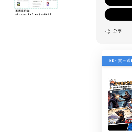
分享
NS - 買三送