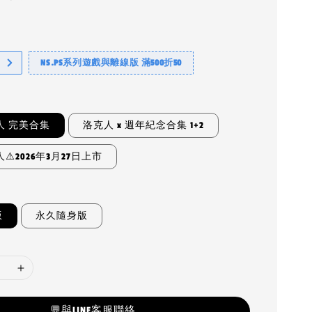
NS.PS系列遊戲與離線版 滿500折50
人 完美合集
洛克人 x 週年紀念合集 1+2
⚠️2026年3月27日上市
版
永久隨身版
💬與LINE客服聯絡