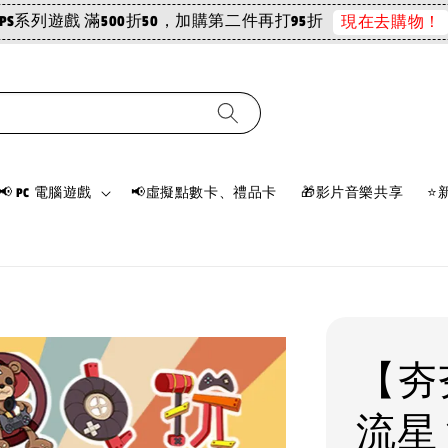
PS系列遊戲 滿500折50，加購第二件再打95折
現在去購物！
📢 PC 電腦遊戲
📢虛擬點數卡、禮品卡
🎁影片音樂共享
⭐
【夯夯
流星