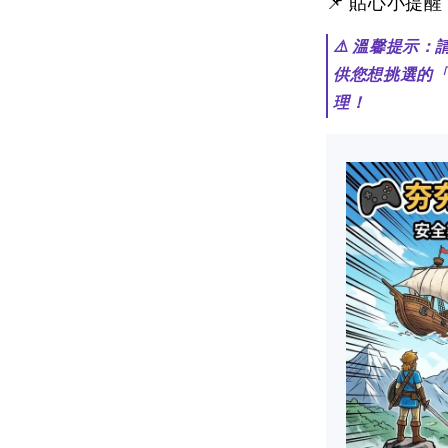
📌 貼心小提
⚠️ 溫馨提示
供您想挑選的
理！