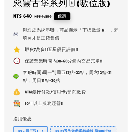
惡靈古堡系列 🀄 (數位版)
Sale
NT$ 640
Regular
優惠
NT$ 1,280
price
price
與蝦皮系統串聯→商品顯示「下標數量 N」，需
填 N 才是正確售價。
蝦皮7萬多!!五星優質評價!!
保證營業時間內30-60分鐘內交易完畢!!
客服時間:周一到周五12點-22點，周六12點-21
點，周日11點-20點
ATM銀行付款/信用卡/超商繳費
10年以上服務經營!!
適用優惠
NS - 買三送1
NS.PS系列遊戲與離線版 滿500折50