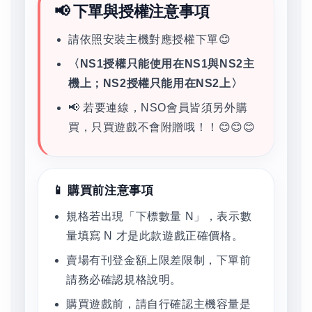
📢 下單與授權注意事項
請依照安裝主機對應授權下單😊
〈NS1授權只能使用在NS1與NS2主
機上；NS2授權只能用在NS2上〉
📢 若要連線，NSO會員皆須另外購
買，只買遊戲不會附贈哦！！😊😊😊
📱 購買前注意事項
規格若出現「下標數量 N」，表示數
量填寫 N 才是此款遊戲正確價格。
賣場有刊登金額上限差限制，下單前
請務必確認規格說明。
購買遊戲前，請自行確認主機容量是