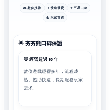
🎮 數位授權
⚡ 快速發貨
⭐ 五星口碑
🕹️ 玩家首選
🌟 夯夯熊口碑保證
🐻 經營超過 10 年
數位遊戲經營多年，流程成
熟、協助快速，長期服務玩家
需求。