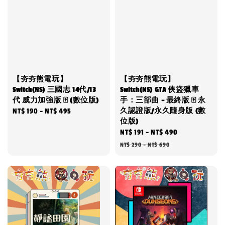
【夯夯熊電玩】
【夯夯熊電玩】
Switch(NS) 三國志 14代/13
Switch(NS) GTA 俠盜獵車
代 威力加強版 🀄 (數位版)
手：三部曲 – 最終版 🀄 永
久認證版/永久隨身版 (數
Regular
NT$ 190
-
NT$ 495
位版)
price
Sale
NT$ 191
-
NT$ 490
Regular
price
price
NT$ 290
-
NT$ 690