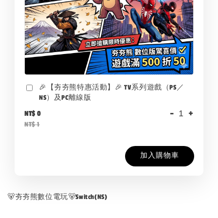
🎉【夯夯熊特惠活動】🎉 TV系列遊戲（PS／
NS）及PC離線版
-
+
NT$ 0
NT$ 1
加入購物車
🐻夯夯熊數位電玩🐻Switch(NS)