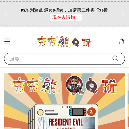
折
PS系列遊戲 滿500折50，加購第二件再打95折
現在去購物！
搜尋