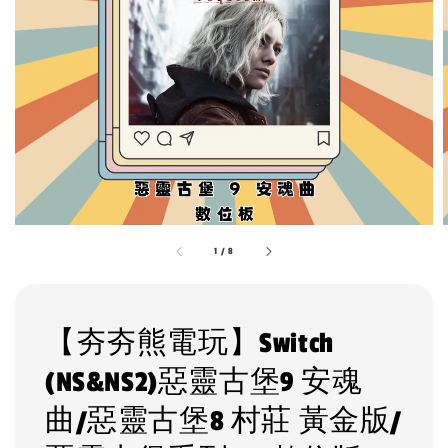
1
/
8
【夯夯熊電玩】Switch
(NS&NS2)惡靈古堡9 安魂
曲/惡靈古堡8 村莊 黃金版/