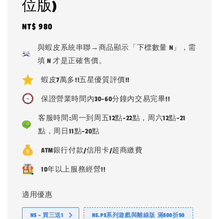
位版)
Regular
NT$ 980
price
與蝦皮系統串聯→商品顯示「下標數量 N」，需
填 N 才是正確售價。
蝦皮7萬多!!五星優質評價!!
保證營業時間內30-60分鐘內交易完畢!!
客服時間:周一到周五12點-22點，周六12點-21
點，周日11點-20點
ATM銀行付款/信用卡/超商繳費
10年以上服務經營!!
適用優惠
NS - 買三送1
NS.PS系列遊戲與離線版 滿500折50