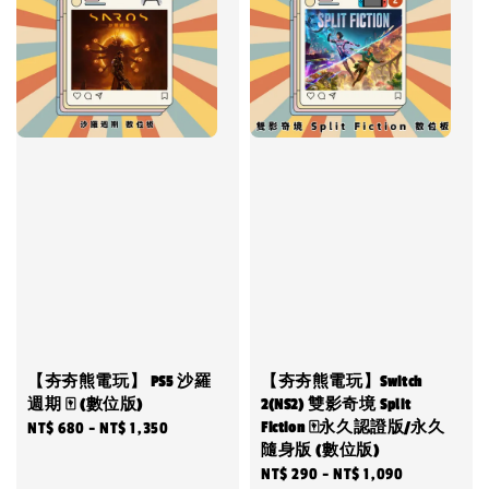
【夯夯熊電玩】 PS5 沙羅
【夯夯熊電玩】Switch
週期 🀄 (數位版)
2(NS2) 雙影奇境 Split
Fiction 🀄永久認證版/永久
Regular
NT$ 680
-
NT$ 1,350
隨身版 (數位版)
price
Sale
NT$ 290
-
NT$ 1,090
Regular