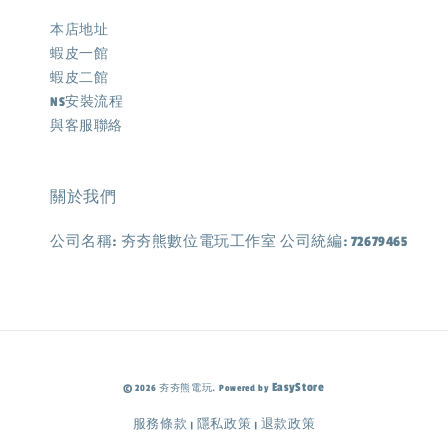
本店地址
蝦皮一館
蝦皮二館
NS安裝流程
與客服聯絡
關於我們
公司名稱: 夯夯熊數位電玩工作室 公司統編: 72679465
EasyStore
© 2026 夯夯熊電玩. Powered by
服務條款
隱私政策
退款政策
|
|