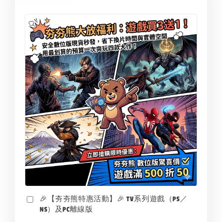
🎉【夯夯熊特惠活動】🎉 TV系列遊戲（PS／
NS）及PC離線版