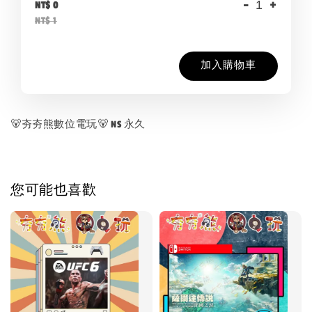
-
+
NT$ 0
NT$ 1
加入購物車
🐻夯夯熊數位電玩🐻 NS 永久
您可能也喜歡