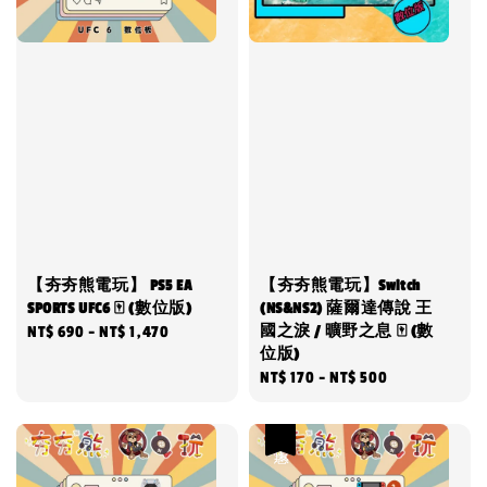
【夯夯熊電玩】 PS5 EA
【夯夯熊電玩】Switch
SPORTS UFC6 🀄 (數位版)
(NS&NS2) 薩爾達傳說 王
國之淚 / 曠野之息 🀄 (數
Regular
NT$ 690
-
NT$ 1,470
位版)
price
Regular
NT$ 170
-
NT$ 500
price
優惠