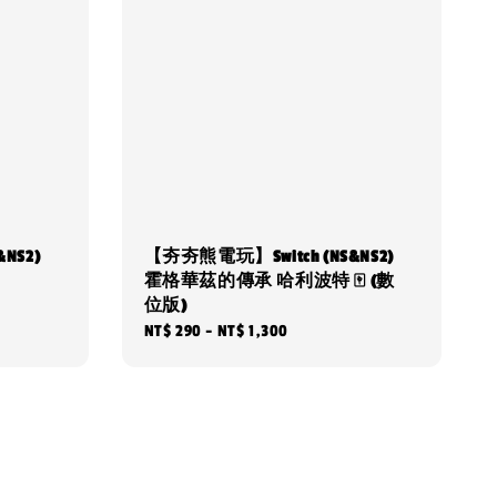
NS2)
【夯夯熊電玩】Switch (NS&NS2)
霍格華茲的傳承 哈利波特 🀄 (數
位版)
Regular
NT$ 290
-
NT$ 1,300
price