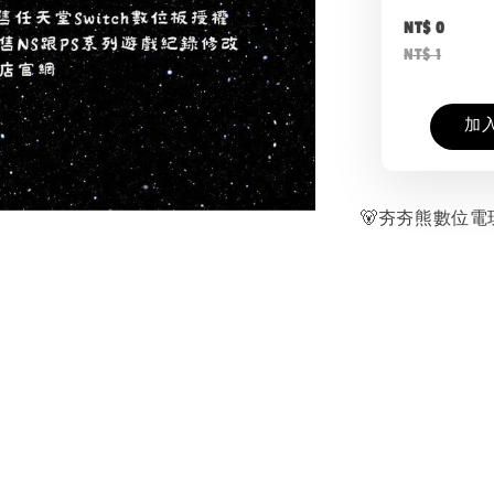
NT$ 0
NT$ 1
加
🐻夯夯熊數位電玩