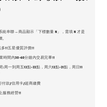
)
系統串聯→商品顯示「下標數量 N」，需填 N 才是
價。
多!!五星優質評價!!
業時間內30-60分鐘內交易完畢!!
:周一到周五12點-22點，周六12點-21點，周日11
點
銀行付款/信用卡/超商繳費
上服務經營!!