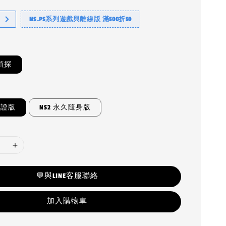
NS.PS系列遊戲與離線版 滿500折50
偵探
認證版
NS2 永久隨身版
💬與LINE客服聯絡
加入購物車