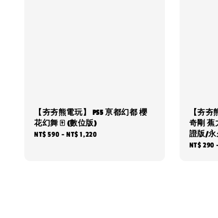
【夯夯熊電玩】 PS5 亰都幻都 櫻
【夯夯熊電
花幻舞 🀄 (數位版)
奇剛 蕉力
證版/永
Regular
NT$ 590
-
NT$ 1,220
Sale
NT$ 290
price
price