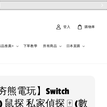
登入
購物車
新品推薦⭐
下單教學
所有商品
日本直購
熊電玩】Switch
S2) 鼠探 私家偵探 🀄 (數