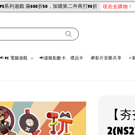
PS系列遊戲 滿500折50，加購第二件再打95折
現在去購物！
📢 PC 電腦遊戲
📢虛擬點數卡、禮品卡
🎁影片音樂共享
⭐
【夯夯
2(N