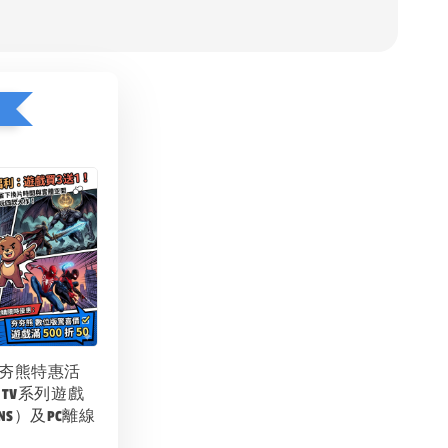
1
夯夯熊特惠活
 TV系列遊戲
NS）及PC離線