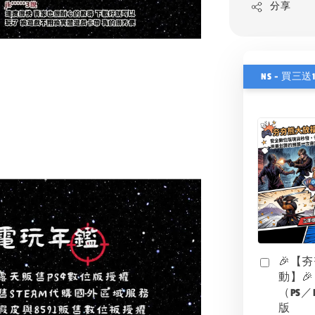
分享
NS - 買三送
🎉【
動】🎉
（PS／
版