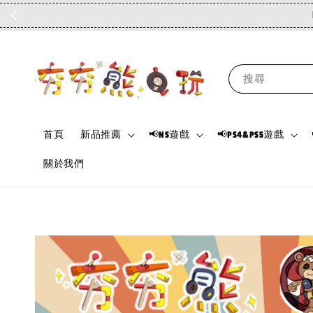
搜尋
首頁
新品推薦
📢NS遊戲
📢PS4&PS5遊戲
關於我們