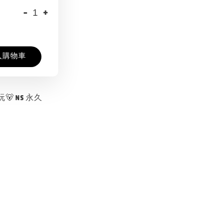
-
+
入購物車
 NS 永久