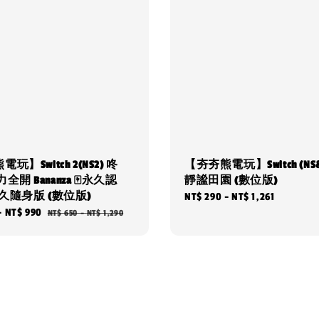
玩】Switch 2(NS2) 咚
【夯夯熊電玩】Switch (NS&
全開 Bananza 🀄永久認
靜謐田園 (數位版)
久隨身版 (數位版)
Regular
NT$ 290
-
NT$ 1,261
-
NT$ 990
Regular
NT$ 650
-
NT$ 1,290
price
price