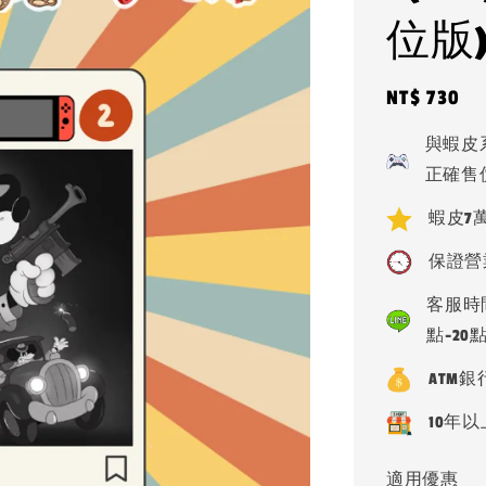
位版
Regular
NT$ 730
price
與蝦皮
正確售
蝦皮7萬
保證營
客服時間
點-20
ATM
10年以
適用優惠