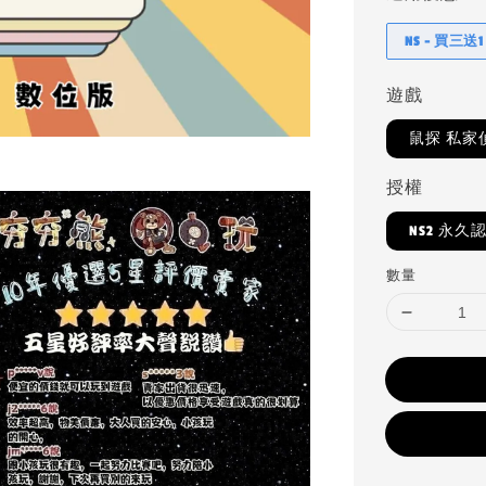
NS - 買三送1
遊戲
鼠探 私家
授權
NS2 永久
數量