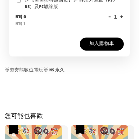
🎉【夯夯熊特惠活動】🎉 TV系列遊戲（PS／
NS）及PC離線版
-
+
NT$ 0
NT$ 1
加入購物車
🐻夯夯熊數位電玩🐻 NS 永久
您可能也喜歡
優惠
優惠