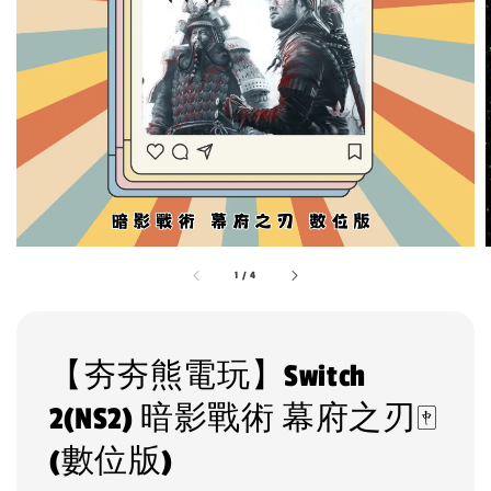
1
/
4
【夯夯熊電玩】Switch
2(NS2) 暗影戰術 幕府之刃🀄
(數位版)