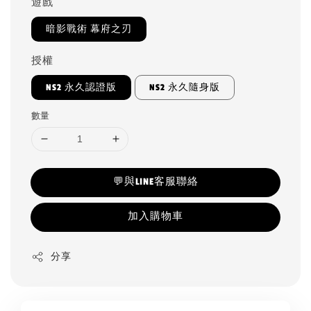
遊戲
暗影戰術 幕府之刃
授權
NS2 永久認證版
NS2 永久隨身版
數量
💬與LINE客服聯絡
加入購物車
分享