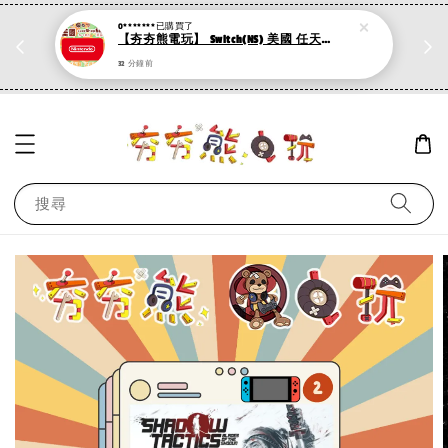
O*******
已購買了
折
PS系列遊戲 滿500折50，加購第二件再打95折
【夯夯熊電玩】 Switch(NS) 美國 任天堂 eShop點數 10 20 50 100 美金 USD 儲值卡
現在去購物！
32 分鐘前
搜尋