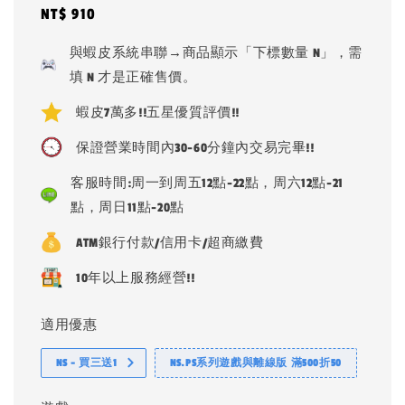
Regular
NT$ 910
price
與蝦皮系統串聯→商品顯示「下標數量 N」，需
填 N 才是正確售價。
蝦皮7萬多!!五星優質評價!!
保證營業時間內30-60分鐘內交易完畢!!
客服時間:周一到周五12點-22點，周六12點-21
點，周日11點-20點
ATM銀行付款/信用卡/超商繳費
10年以上服務經營!!
適用優惠
NS - 買三送1
NS.PS系列遊戲與離線版 滿500折50