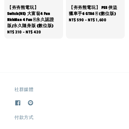
【夯夯熊電玩】
【夯夯熊電玩】 PS5 俠盜
Switch(NS) 大富翁4 Fun
獵車手6 GTA6 🀄 (數位版)
RichMan 4 Fun 🀄永久認證
Regular
NT$ 590
-
NT$ 1,600
版/永久隨身版 (數位版)
price
Regular
NT$ 210
-
NT$ 420
price
社群媒體
付款方式