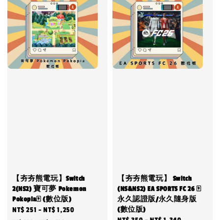
【夯夯熊電玩】Switch
【夯夯熊電玩】 Switch
2(NS2) 寶可夢 Pokemon
(NS&NS2) EA SPORTS FC 26 🀄
Pokopia🀄 (數位版)
永久認證版/永久隨身版
(數位版)
Sale
NT$ 251
-
NT$ 1,250
Regular