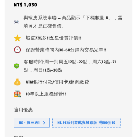
Regular
NT$ 1,030
price
與蝦皮系統串聯→商品顯示「下標數量 N」，需
填 N 才是正確售價。
蝦皮7萬多!!五星優質評價!!
保證營業時間內30-60分鐘內交易完畢!!
客服時間:周一到周五12點-22點，周六12點-21
點，周日11點-20點
ATM銀行付款/信用卡/超商繳費
10年以上服務經營!!
適用優惠
NS - 買三送1
NS.PS系列遊戲與離線版 滿500折50