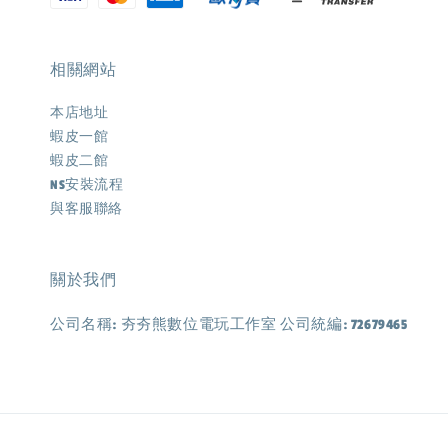
相關網站
本店地址
蝦皮一館
蝦皮二館
NS安裝流程
與客服聯絡
關於我們
公司名稱: 夯夯熊數位電玩工作室 公司統編: 72679465