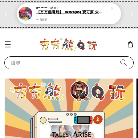
K*******
已購買了
折
PS系列遊戲 滿500折50，加購第二件再打95折
【夯夯熊電玩】 Switch(NS) 寶可夢 朱 寶可夢 紫 標準版 :mahjong: (數位版)
現在去購物！
18 分鐘前
搜尋