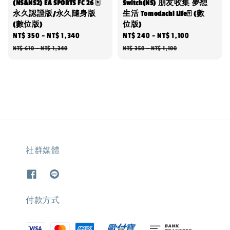
(NS&NS2) EA SPORTS FC 26 🀄
Switch(NS) 朋友收集 夢想
永久認證版/永久隨身版
生活 Tomodachi Life🀄 (數
(數位版)
位版)
Sale
NT$ 350
-
NT$ 1,340
Regular
Sale
NT$ 240
-
NT$ 1,100
Regular
price
price
price
price
NT$ 610
-
NT$ 1,340
NT$ 350
-
NT$ 1,100
社群媒體
付款方式