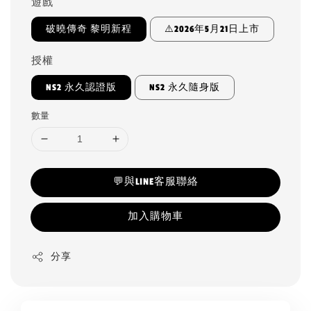
遊戲
破曉傳奇 黎明新程
⚠️2026年5月21日上市
授權
NS2 永久認證版
NS2 永久隨身版
數量
💬與LINE客服聯絡
加入購物車
分享