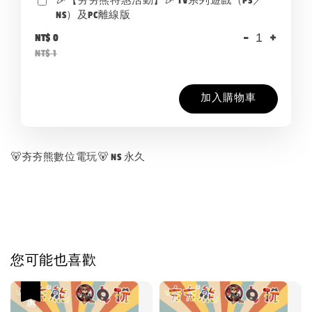
🎉【夯夯熊特惠活動】🎉 TV系列遊戲（PS／
NS）及PC離線版
-
+
NT$ 0
NT$ 1
加入購物車
🐻夯夯熊數位電玩🐻 NS 永久
您可能也喜歡
優惠