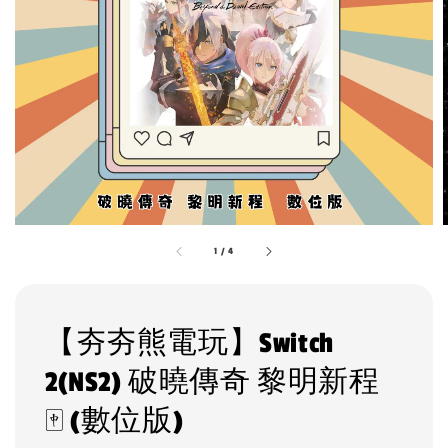
1
/
4
【夯夯熊電玩】Switch
2(NS2) 破曉傳奇 黎明新程
🀄 (數位版)