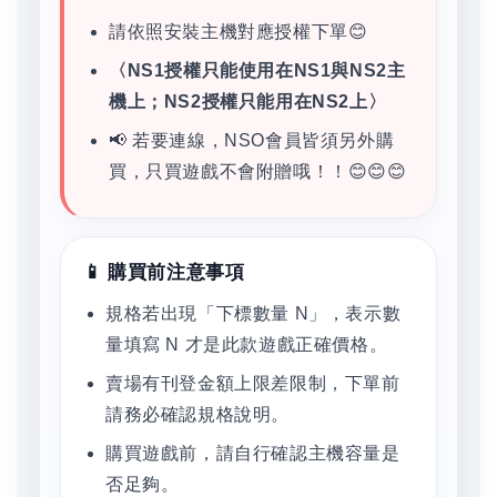
請依照安裝主機對應授權下單😊
〈NS1授權只能使用在NS1與NS2主
機上；NS2授權只能用在NS2上〉
📢 若要連線，NSO會員皆須另外購
買，只買遊戲不會附贈哦！！😊😊😊
📱 購買前注意事項
規格若出現「下標數量 N」，表示數
量填寫 N 才是此款遊戲正確價格。
賣場有刊登金額上限差限制，下單前
請務必確認規格說明。
購買遊戲前，請自行確認主機容量是
否足夠。