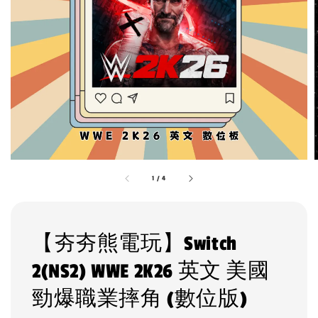
1
/
4
【夯夯熊電玩】Switch
2(NS2) WWE 2K26 英文 美國
勁爆職業摔角 (數位版)