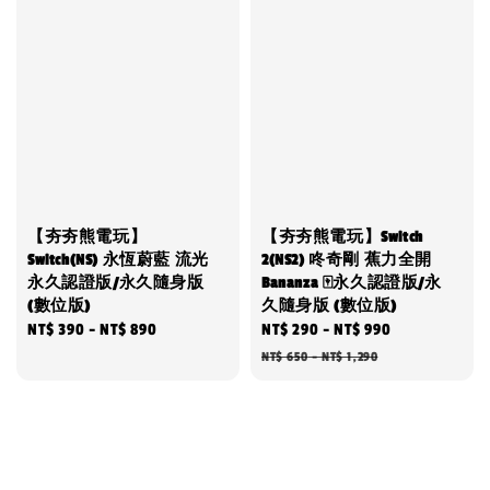
【夯夯熊電玩】
【夯夯熊電玩】Switch
Switch(NS) 永恆蔚藍 流光
2(NS2) 咚奇剛 蕉力全開
永久認證版/永久隨身版
Bananza 🀄永久認證版/永
(數位版)
久隨身版 (數位版)
Regular
NT$ 390
-
NT$ 890
Sale
NT$ 290
-
NT$ 990
Regular
price
price
price
NT$ 650
-
NT$ 1,290