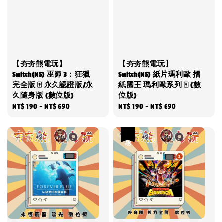
【夯夯熊電玩】
【夯夯熊電玩】
Switch(NS) 巫師 3：狂獵
Switch(NS) 紙片瑪利歐 摺
完全版 🀄 永久認證版/永
紙國王 瑪利歐系列 🀄 (數
久隨身版 (數位版)
位版)
Regular
NT$ 190
-
NT$ 690
Regular
NT$ 190
-
NT$ 690
price
price
優惠