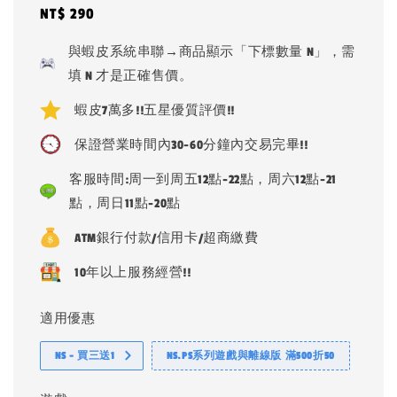
Regular
NT$ 290
price
與蝦皮系統串聯→商品顯示「下標數量 N」，需
填 N 才是正確售價。
蝦皮7萬多!!五星優質評價!!
保證營業時間內30-60分鐘內交易完畢!!
客服時間:周一到周五12點-22點，周六12點-21
點，周日11點-20點
ATM銀行付款/信用卡/超商繳費
10年以上服務經營!!
適用優惠
NS - 買三送1
NS.PS系列遊戲與離線版 滿500折50