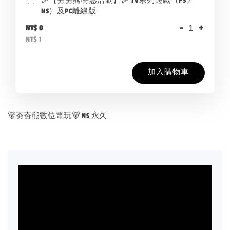
🎉【夯夯熊特惠活動】🎉 TV系列遊戲（PS／
NS）及PC離線版
-
+
NT$ 0
NT$ 1
加入購物車
🐻夯夯熊數位電玩🐻 NS 永久