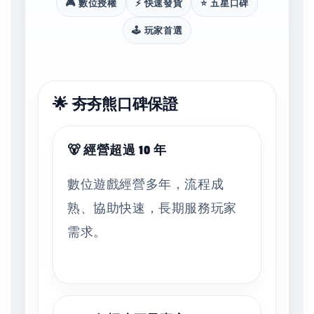
🎮 數位授權
⚡ 快速發貨
⭐ 五星口碑
🕹️ 玩家首選
🌟 夯夯熊口碑保證
🐻 經營超過 10 年
數位遊戲經營多年，流程成
熟、協助快速，長期服務玩家
需求。