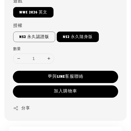
遊戲
WWE 2K26 英文
授權
NS2 永久認證版
NS2 永久隨身版
數量
💬與LINE客服聯絡
加入購物車
分享