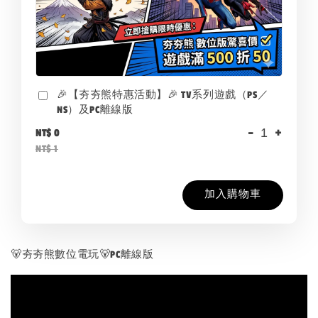
🎉【夯夯熊特惠活動】🎉 TV系列遊戲（PS／
NS）及PC離線版
-
+
NT$ 0
NT$ 1
加入購物車
🐻夯夯熊數位電玩🐻PC離線版