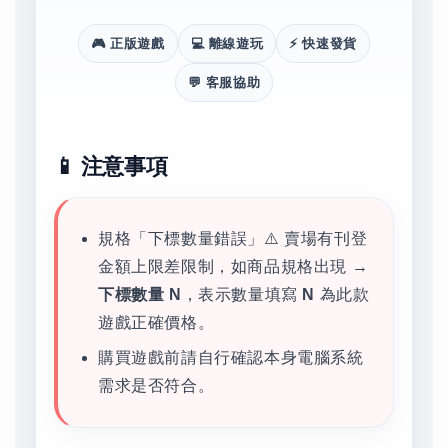
🎮 正版遊戲
💻 離線遊玩
⚡ 快速發貨
💬 客服協助
📱 注意事項
規格「下標數量錯誤」⚠️ 賣場有刊登
金額上限差限制，如商品規格出現 →
下標數量 N
，表示數量填寫
N
為此款
遊戲正確價格。
購買遊戲前請自行確認本身電腦系統
需求是否符合。