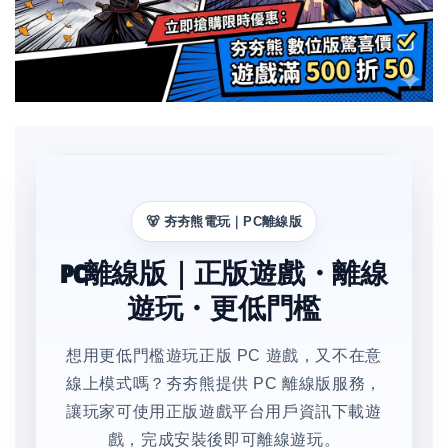
🐻 夯夯熊電玩｜PC離線版
PC離線版｜正版遊戲・離線
遊玩・更低門檻
想用更低門檻遊玩正版 PC 遊戲，又不在意
線上模式嗎？夯夯熊提供 PC 離線版服務，
讓玩家可使用正版遊戲平台用戶資訊下載遊
戲，完成安裝後即可離線遊玩。