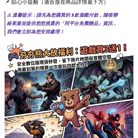
📌 貼心小提醒（適合放在商品詳情最下方）
⚠️ 溫馨提示：請先為您購買的 3 款遊戲付款，隨後聯
絡客服並提供您想挑選的「同平台免費贈品」資訊，
我們會立刻為您安排處理！