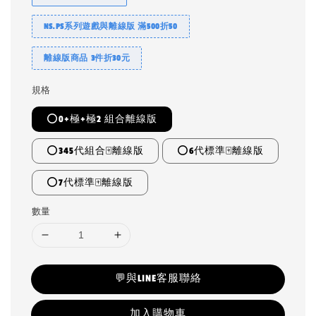
NS.PS系列遊戲與離線版 滿500折50
離線版商品 3件折30元
規格
⭕0+極+極2 組合離線版
⭕345代組合🀄離線版
⭕6代標準🀄離線版
⭕7代標準🀄離線版
數量
💬與LINE客服聯絡
加入購物車