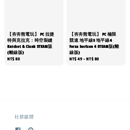
【夯夯熊電玩】 PC 拉捷
【夯夯熊電玩】 PC 極限
特與克拉克：時空裂縫
競速 地平線5 地平線4
Ratchet & Clank STEAM版
forza horizon 4 STEAM版(離
(離線版)
線版)
Regular
NT$ 80
Regular
NT$ 49
-
NT$ 80
price
price
社群媒體