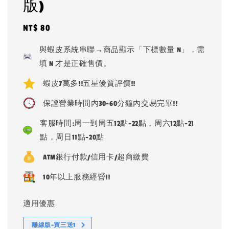
版)
Regular
NT$ 80
price
與蝦皮系統串聯→商品顯示「下標數量 N」，需
填 N 才是正確售價。
蝦皮7萬多!!五星優質評價!!
保證營業時間內30-60分鐘內交易完畢!!
客服時間:周一到周五12點-22點，周六12點-21
點，周日11點-20點
ATM銀行付款/信用卡/超商繳費
10年以上服務經營!!
適用優惠
離線版-買三送1