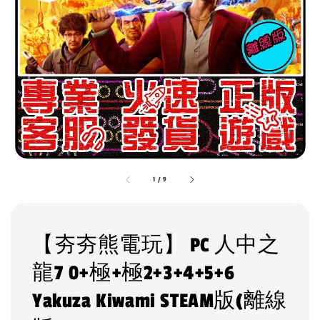
1
/
9
【夯夯熊電玩】 PC 人中之
龍7 0+極+極2+3+4+5+6
Yakuza Kiwami STEAM版(離線