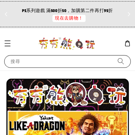
折
PS系列遊戲 滿500折50，加購第二件再打95折
現在去購物！
搜尋