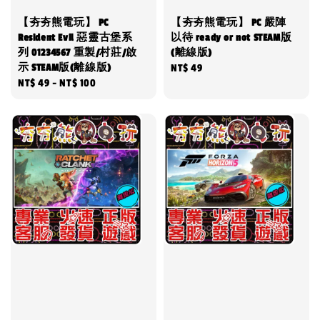
【夯夯熊電玩】 PC
【夯夯熊電玩】 PC 嚴陣
Resident Evil 惡靈古堡系
以待 ready or not STEAM版
列 01234567 重製/村莊/啟
(離線版)
示 STEAM版(離線版)
Regular
NT$ 49
Regular
NT$ 49
-
NT$ 100
price
price