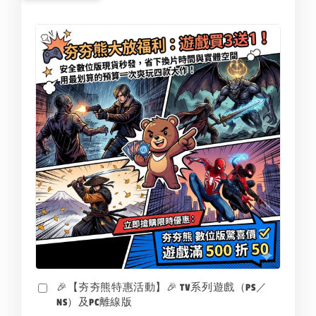
🎉【夯夯熊特惠活動】🎉 TV系列遊戲（PS／
NS）及PC離線版