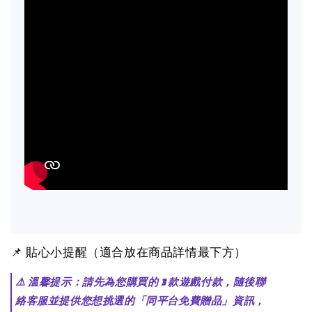
📌 貼心小提醒（適合放在商品詳情最下方）
⚠️ 溫馨提示：請先為您購買的 3 款遊戲付款，隨後聯
絡客服並提供您想挑選的「同平台免費贈品」資訊，