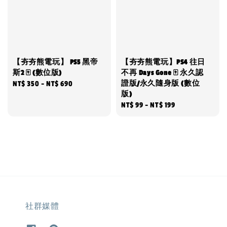
【夯夯熊電玩】 PS5 黑帝
【夯夯熊電玩】PS4 往日
斯2 🀄 (數位版)
不再 Days Gone 🀄 永久認
證版/永久隨身版 (數位
Regular
NT$ 350
-
NT$ 690
版)
price
Regular
NT$ 99
-
NT$ 199
price
社群媒體