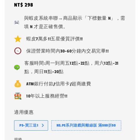
Regular
NT$ 298
price
與蝦皮系統串聯→商品顯示「下標數量 N」，需
填 N 才是正確售價。
蝦皮7萬多!!五星優質評價!!
保證營業時間內30-60分鐘內交易完畢!!
客服時間:周一到周五12點-22點，周六12點-21
點，周日11點-20點
ATM銀行付款/信用卡/超商繳費
10年以上服務經營!!
適用優惠
PS-買三送1
NS.PS系列遊戲與離線版 滿500折50
規格