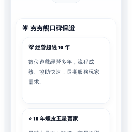
🌟 夯夯熊口碑保證
🐻 經營超過 10 年
數位遊戲經營多年，流程成
熟、協助快速，長期服務玩家
需求。
⭐ 10 年蝦皮五星賣家