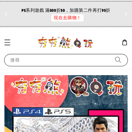
折
PS系列遊戲 滿500折50，加購第二件再打95折
現在去購物！
搜尋