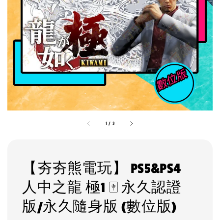
1
/
3
【夯夯熊電玩】 PS5&PS4
人中之龍 極1 🀄 永久認證
版/永久隨身版 (數位版)