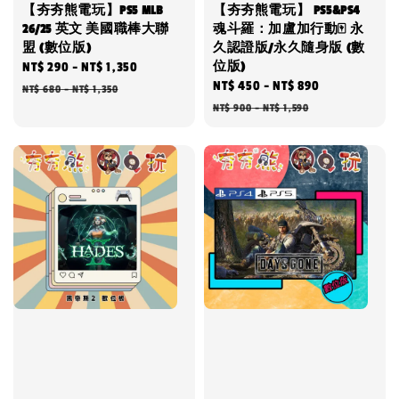
【夯夯熊電玩】PS5 MLB
【夯夯熊電玩】 PS5&PS4
26/25 英文 美國職棒大聯
魂斗羅：加盧加行動🀄 永
盟 (數位版)
久認證版/永久隨身版 (數
位版)
Sale
NT$ 290
-
NT$ 1,350
Regular
Sale
NT$ 450
-
NT$ 890
Regular
price
price
NT$ 680
-
NT$ 1,350
price
price
NT$ 900
-
NT$ 1,590