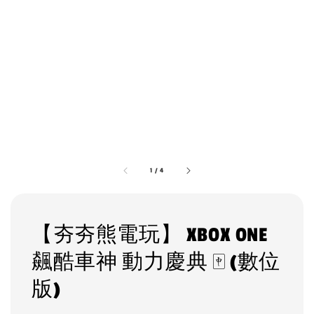
1
/
4
【夯夯熊電玩】 XBOX ONE
飆酷車神 動力慶典 🀄 (數位
版)