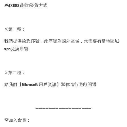
🎮[XBOX遊戲]發貨方式
⚔️第一種：
我們提供給您序號，此序號為國外區域，您需要有當地區域
vpn兌換序號
⚔️第二種：
給我們【Microsoft 用戶資訊】幫你進行遊戲開通
➖➖➖➖➖➖➖➖➖➖➖➖➖➖➖➖➖
🐻加入會員：