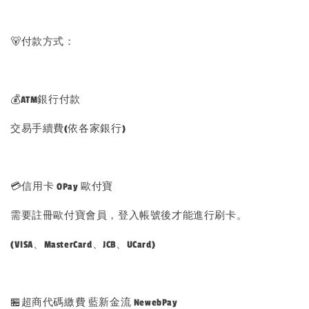
🐻付款方式：
💰ATM銀行付款
交易手續費(依各家銀行)
💳信用卡 OPay 歐付寶
需要註冊歐付寶會員，登入帳號後才能進行刷卡。
(VISA、MasterCard、JCB、UCard)
🏪超商代碼繳費 藍新金流 NewebPay