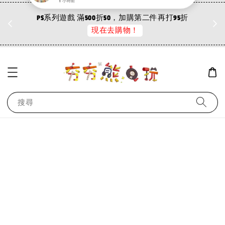
折
PS系列遊戲 滿500折50，加購第二件再打95折
現在去購物！
搜尋