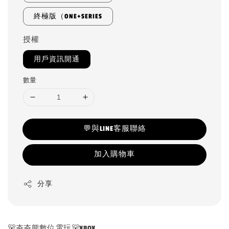
終極版（ONE+SERIES
授權
用戶資訊開通
數量
💬與LINE客服聯絡
加入購物車
分享
🐻夯夯熊數位電玩🐻XBOX