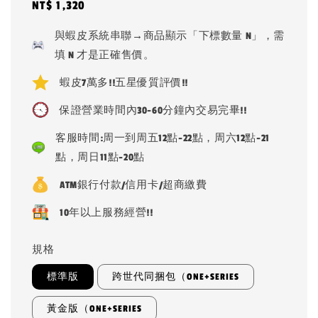
Regular
NT$ 1,320
price
與蝦皮系統串聯→商品顯示「下標數量 N」，需
填 N 才是正確售價。
蝦皮7萬多!!五星優質評價!!
保證營業時間內30-60分鐘內交易完畢!!
客服時間:周一到周五12點-22點，周六12點-21
點，周日11點-20點
ATM銀行付款/信用卡/超商繳費
10年以上服務經營!!
規格
標準版
跨世代同捆包（ONE+SERIES
黃金版（ONE+SERIES