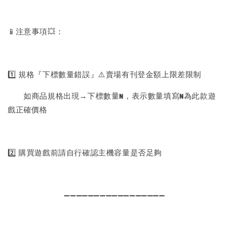
📱注意事項💥：
1️⃣ 規格『下標數量錯誤』⚠️賣場有刊登金額上限差限制
如商品規格出現→下標數量N，表示數量填寫N為此款遊
戲正確價格
2️⃣ 購買遊戲前請自行確認主機容量是否足夠
➖➖➖➖➖➖➖➖➖➖➖➖➖➖➖➖➖