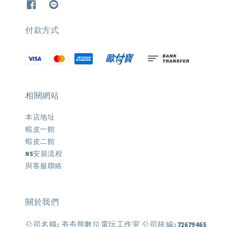
付款方式
相關網站
本店地址
蝦皮一館
蝦皮二館
NS安裝流程
與客服聯絡
關於我們
公司名稱: 夯夯熊數位電玩工作室 公司統編: 72679465