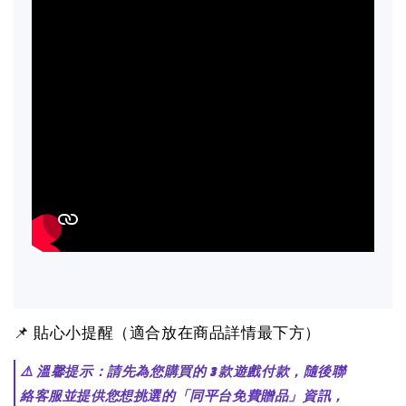
📌 貼心小提醒（適合放在商品詳情最下方）
⚠️ 溫馨提示：請先為您購買的 3 款遊戲付款，隨後聯
絡客服並提供您想挑選的「同平台免費贈品」資訊，