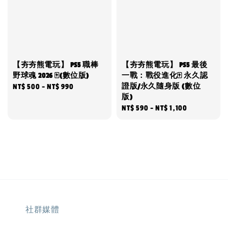
【夯夯熊電玩】 PS5 職棒
【夯夯熊電玩】 PS5 最後
野球魂 2026 🀄(數位版)
一戰：戰役進化🀄 永久認
證版/永久隨身版 (數位
Regular
NT$ 500
-
NT$ 990
版)
price
Regular
NT$ 590
-
NT$ 1,100
price
社群媒體