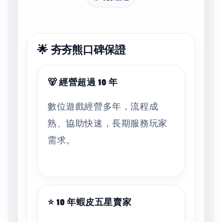
🌟 夯夯熊口碑保證
🐻 經營超過 10 年
數位遊戲經營多年，流程成
熟、協助快速，長期服務玩家
需求。
⭐ 10 年蝦皮五星賣家