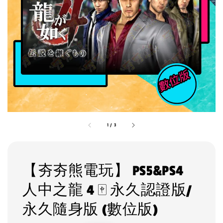
1
/
3
【夯夯熊電玩】 PS5&PS4
人中之龍 4 🀄 永久認證版/
永久隨身版 (數位版)