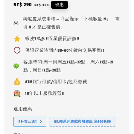
Sale
NT$ 290
Regular
優惠
NT$ 398
price
price
與蝦皮系統串聯→商品顯示「下標數量 N」，需
填 N 才是正確售價。
蝦皮7萬多!!五星優質評價!!
保證營業時間內30-60分鐘內交易完畢!!
客服時間:周一到周五12點-22點，周六12點-21
點，周日11點-20點
ATM銀行付款/信用卡/超商繳費
10年以上服務經營!!
適用優惠
PS-買三送1
NS.PS系列遊戲與離線版 滿500折50