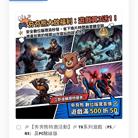
🎉【夯夯熊特惠活動】🎉 TV系列遊戲（PS／
NS）及PC離線版