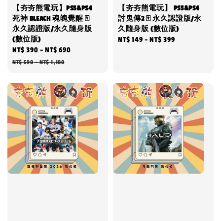
【夯夯熊電玩】PS5&PS4
【夯夯熊電玩】 PS5&PS4
死神 BLEACH 魂魄覺醒 🀄
討鬼傳2 🀄 永久認證版/永
永久認證版/永久隨身版
久隨身版 (數位版)
(數位版)
Regular
NT$ 149
-
NT$ 399
Sale
NT$ 390
-
NT$ 690
Regular
price
price
price
NT$ 590
-
NT$ 1,180