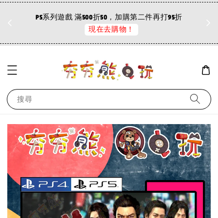
折
PS系列遊戲 滿500折50，加購第二件再打95折
現在去購物！
搜尋