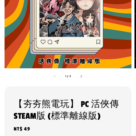
1
/
2
【夯夯熊電玩】 PC 活俠傳
STEAM版 (標準離線版)
Regular
NT$ 49