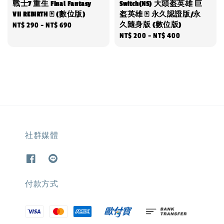
戰士7 重生 Final Fantasy
Switch(NS) 大頭盔英雄 巨
VII REBIRTH 🀄 (數位版)
盔英雄 🀄 永久認證版/永
久隨身版 (數位版)
Regular
NT$ 290
-
NT$ 690
Regular
NT$ 200
-
NT$ 400
price
price
社群媒體
付款方式