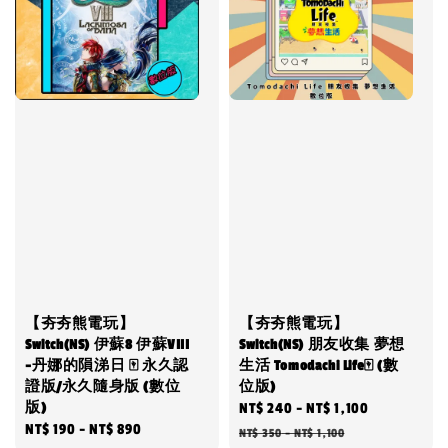
【夯夯熊電玩】
【夯夯熊電玩】
Switch(NS) 伊蘇8 伊蘇VIII
Switch(NS) 朋友收集 夢想
-丹娜的隕涕日 🀄 永久認
生活 Tomodachi Life🀄 (數
證版/永久隨身版 (數位
位版)
版)
Sale
NT$ 240
-
NT$ 1,100
Regular
Regular
NT$ 190
-
NT$ 890
price
price
NT$ 350
-
NT$ 1,100