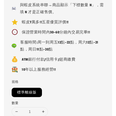
price
與蝦皮系統串聯→商品顯示「下標數量 N」，需
填 N 才是正確售價。
蝦皮7萬多!!五星優質評價!!
保證營業時間內30-60分鐘內交易完畢!!
客服時間:周一到周五12點-22點，周六12點-21
點，周日11點-20點
ATM銀行付款/信用卡/超商繳費
10年以上服務經營!!
規格
標準離線版
數量