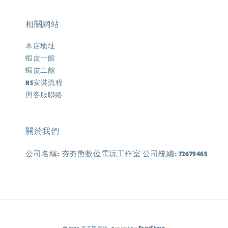
相關網站
本店地址
蝦皮一館
蝦皮二館
NS安裝流程
與客服聯絡
關於我們
公司名稱: 夯夯熊數位電玩工作室 公司統編: 72679465