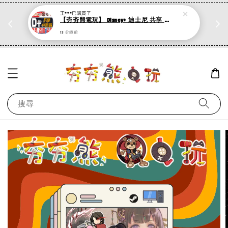
王***
已購買了
折
PS系列遊戲 滿500折50，加購第二件再打95折
【夯夯熊電玩】 Disney+ 迪士尼 共享 4K畫質 30/60/90/120/180/365天 租用期間不換號 影音串流平台 (數位版)
現在去購物！
13 分鐘前
搜尋