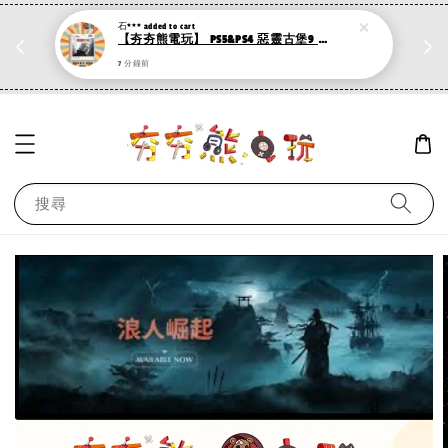
石***
added to cart
折
PS系列遊戲 滿500折50，加購第二件再打95折
【夯夯熊電玩】 PS5&PS4 惡靈古堡9 安魂曲/惡靈古堡8 村莊 黃金版 🀄 (數位版)
現在去購物！
7 分鐘前
搜尋