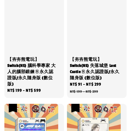
【夯夯熊電玩】
【夯夯熊電玩】
Switch(NS) 腦科學專家 大
Switch(NS) 失落城堡 Lost
人的腦部鍛鍊 🀄 永久認
Castle 🀄 永久認證版/永久
證版/永久隨身版 (數位
隨身版 (數位版)
版)
Sale
NT$ 91
-
NT$ 299
Regular
Regular
NT$ 199
-
NT$ 599
price
price
NT$ 199
-
NT$ 299
price
優惠
優惠