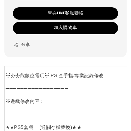
💬與LINE客服聯絡
加入購物車
分享
🐻夯夯熊數位電玩🐻 PS 金手指/專業記錄修改
➖➖➖➖➖➖➖➖➖➖➖➖➖➖➖➖➖
🐻遊戲修改內容：
★★PS5套餐二 (通關存檔替換)★★