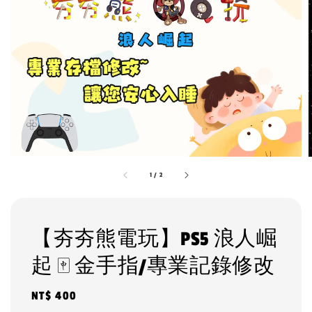
1
/
2
【夯夯熊電玩】PS5 浪人崛
起 🀄 金手指/專業記錄修改
Regular
NT$ 400