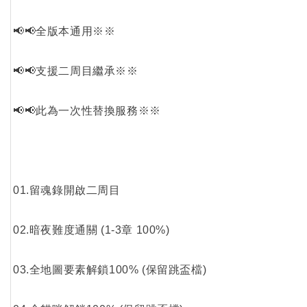
📢📢全版本通用※※
📢📢支援二周目繼承※※
📢📢此為一次性替換服務※※
01.留魂錄開啟二周目
02.暗夜難度通關 (1-3章 100%)
03.全地圖要素解鎖100% (保留跳盃檔)