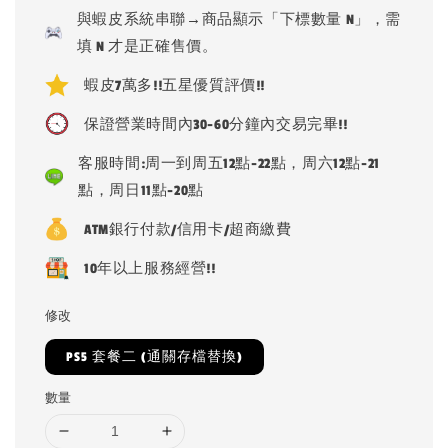
price
與蝦皮系統串聯→商品顯示「下標數量 N」，需
填 N 才是正確售價。
蝦皮7萬多!!五星優質評價!!
保證營業時間內30-60分鐘內交易完畢!!
客服時間:周一到周五12點-22點，周六12點-21
點，周日11點-20點
ATM銀行付款/信用卡/超商繳費
10年以上服務經營!!
修改
PS5 套餐二 (通關存檔替換)
數量