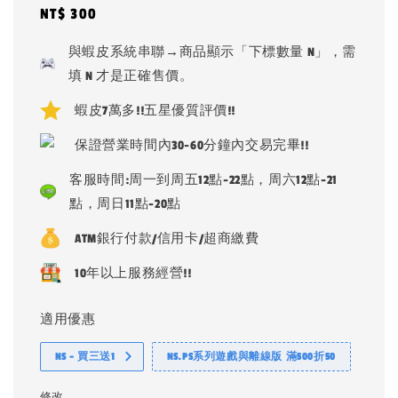
Regular
NT$ 300
price
與蝦皮系統串聯→商品顯示「下標數量 N」，需
填 N 才是正確售價。
蝦皮7萬多!!五星優質評價!!
保證營業時間內30-60分鐘內交易完畢!!
客服時間:周一到周五12點-22點，周六12點-21
點，周日11點-20點
ATM銀行付款/信用卡/超商繳費
10年以上服務經營!!
適用優惠
NS - 買三送1
NS.PS系列遊戲與離線版 滿500折50
修改