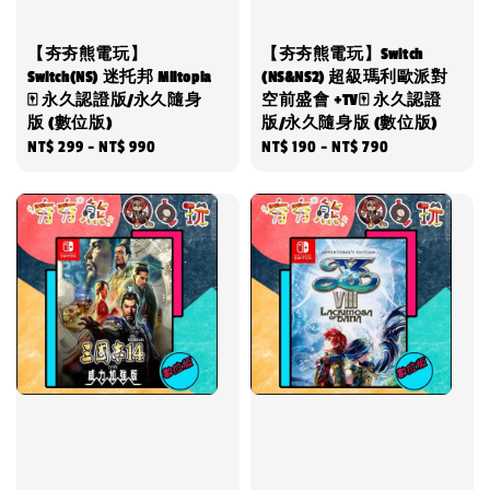
【夯夯熊電玩】
【夯夯熊電玩】Switch
Switch(NS) 迷托邦 Miitopia
(NS&NS2) 超級瑪利歐派對
🀄 永久認證版/永久隨身
空前盛會 +TV🀄 永久認證
版 (數位版)
版/永久隨身版 (數位版)
Regular
NT$ 299
-
NT$ 990
Regular
NT$ 190
-
NT$ 790
price
price