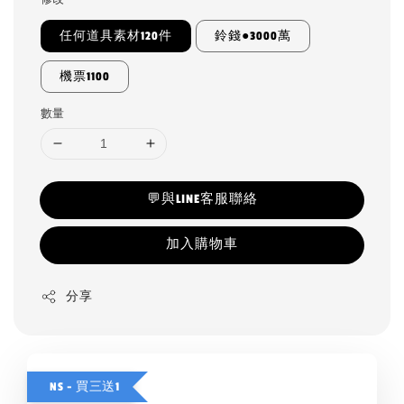
任何道具素材120件
鈴錢●3000萬
機票1100
數量
💬與LINE客服聯絡
加入購物車
分享
NS - 買三送1