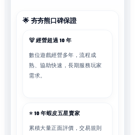
🌟 夯夯熊口碑保證
🐻 經營超過 10 年
數位遊戲經營多年，流程成
熟、協助快速，長期服務玩家
需求。
⭐ 10 年蝦皮五星賣家
累積大量正面評價，交易規則