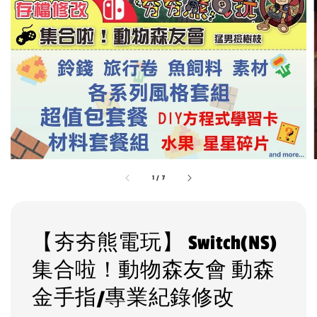
1
/
7
【夯夯熊電玩】 Switch(NS)
集合啦！動物森友會 動森
金手指/專業紀錄修改