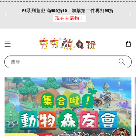
折
PS系列遊戲 滿500折50，加購第二件再打95折
現在去購物！
搜尋