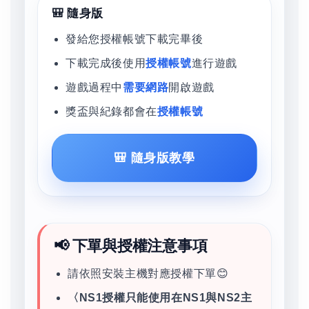
🎒 隨身版
發給您授權帳號下載完畢後
下載完成後使用
授權帳號
進行遊戲
遊戲過程中
需要網路
開啟遊戲
獎盃與紀錄都會在
授權帳號
🎒 隨身版教學
📢 下單與授權注意事項
請依照安裝主機對應授權下單😊
〈NS1授權只能使用在NS1與NS2主