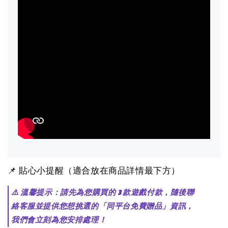
📌 貼心小提醒（適合放在商品詳情最下方）
⚠️ 溫馨提示：請先為您購買的 3 款遊戲付款，隨後聯
絡客服並提供您想挑選的「同平台免費贈品」資訊，
我們會立刻為您安排處理！