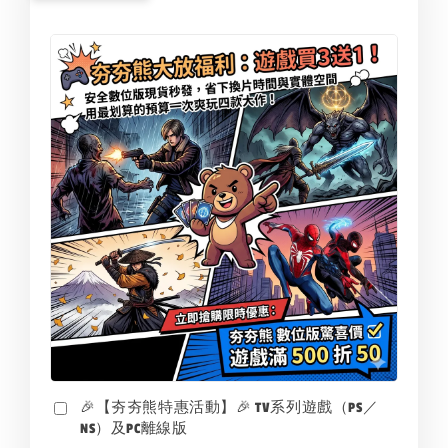
🎉【夯夯熊特惠活動】🎉 TV系列遊戲（PS／
NS）及PC離線版