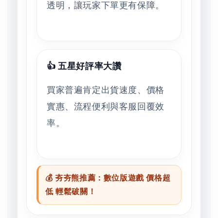
透明，讓玩家下單更有保障。
👍 五星好評率大讚
買家普遍肯定出貨速度、價格
實惠、流程便利與客服回覆效
率。
💰 夯夯熊推薦：數位版遊戲 價格超
低 輕鬆破關！