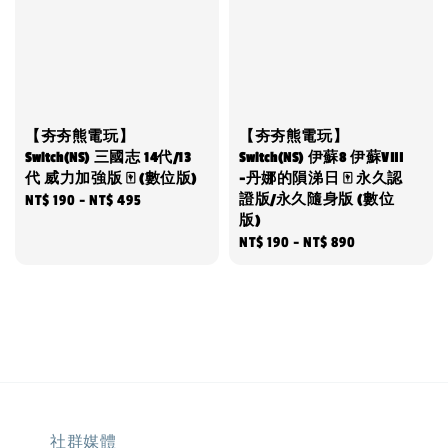
【夯夯熊電玩】
【夯夯熊電玩】
Switch(NS) 三國志 14代/13
Switch(NS) 伊蘇8 伊蘇VIII
代 威力加強版 🀄 (數位版)
-丹娜的隕涕日 🀄 永久認
證版/永久隨身版 (數位
Regular
NT$ 190
-
NT$ 495
版)
price
Regular
NT$ 190
-
NT$ 890
price
社群媒體