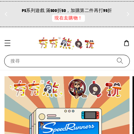
K*******
已購買了
【夯夯熊電玩】 Switch(NS) 大富翁11 RichMan 11 :mahjong: 永久認證版/永久隨身版 (數位版)
折
PS系列遊戲 滿500折50，加購第二件再打95折
2 小時前
現在去購物！
搜尋