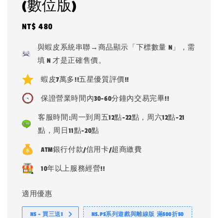
(數位版)
Regular
NT$ 480
price
與蝦皮系統串聯→商品顯示「下標數量 N」，需
填 N 才是正確售價。
蝦皮7萬多!!五星優質評價!!
保證營業時間內30-60分鐘內交易完畢!!
客服時間:周一到周五12點-22點，周六12點-21
點，周日11點-20點
ATM銀行付款/信用卡/超商繳費
10年以上服務經營!!
適用優惠
NS - 買三送1
NS.PS系列遊戲與離線版 滿500折50