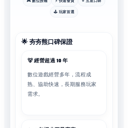
🎮 數位授權
⚡ 快速發貨
⭐ 五星口碑
🕹️ 玩家首選
🌟 夯夯熊口碑保證
🐻 經營超過 10 年
數位遊戲經營多年，流程成
熟、協助快速，長期服務玩家
需求。