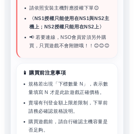
請依照安裝主機對應授權下單😊
〈NS1授權只能使用在NS1與NS2主
機上；NS2授權只能用在NS2上〉
📢 若要連線，NSO會員皆須另外購
買，只買遊戲不會附贈哦！！😊😊😊
📱 購買前注意事項
規格若出現「下標數量 N」，表示數
量填寫 N 才是此款遊戲正確價格。
賣場有刊登金額上限差限制，下單前
請務必確認規格說明。
購買遊戲前，請自行確認主機容量是
否足夠。