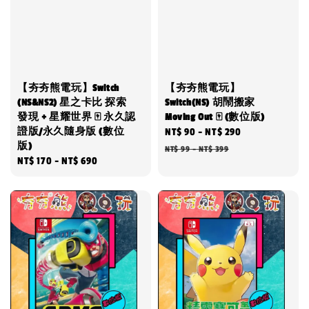
【夯夯熊電玩】Switch
【夯夯熊電玩】
(NS&NS2) 星之卡比 探索
Switch(NS) 胡鬧搬家
發現 + 星耀世界 🀄 永久認
Moving Out 🀄 (數位版)
證版/永久隨身版 (數位
Sale
NT$ 90
-
NT$ 290
Regular
版)
price
price
NT$ 99
-
NT$ 399
Regular
NT$ 170
-
NT$ 690
price