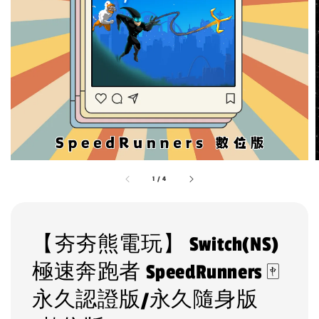
1
/
4
【夯夯熊電玩】 Switch(NS)
極速奔跑者 SpeedRunners 🀄
永久認證版/永久隨身版