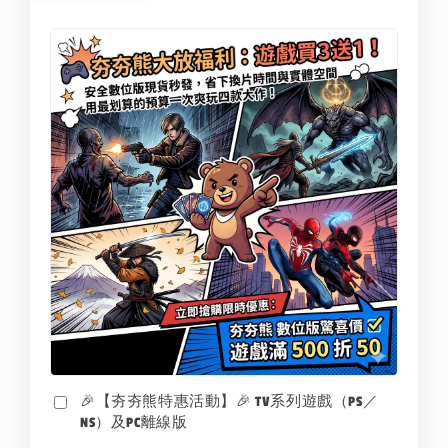
🎉【夯夯熊特惠活動】🎉 TV系列遊戲（PS／
NS）及PC離線版