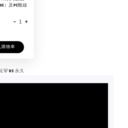
NS）及PC離線
-
+
入購物車
 NS 永久