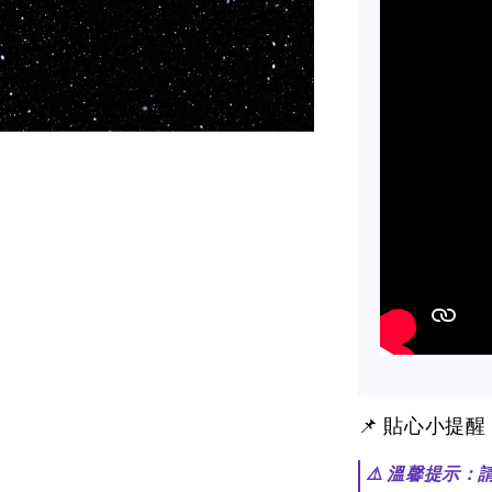
📌 貼心小提
⚠️ 溫馨提示