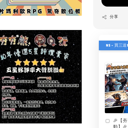
分享
NS - 買三送
🎉【
動】🎉