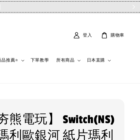
登入
購物車
新品推薦⭐
下單教學
所有商品
日本直購
熊電玩】 Switch(NS)
瑪利歐銀河 紙片瑪利