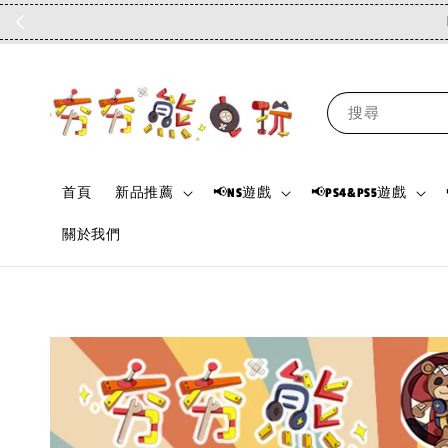
搜尋
首頁
新品推薦
📢NS遊戲
📢PS4&PS5遊戲
關於我們