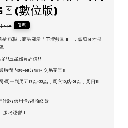
 🀄 (數位版)
egular
優惠
$ 560
rice
系統串聯→商品顯示「下標數量 N」，需填 N 才是
價。
多!!五星優質評價!!
業時間內30-60分鐘內交易完畢!!
:周一到周五12點-22點，周六12點-21點，周日11
點
銀行付款/信用卡/超商繳費
上服務經營!!