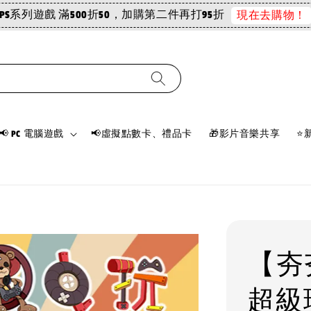
PS系列遊戲 滿500折50，加購第二件再打95折
現在去購物！
📢 PC 電腦遊戲
📢虛擬點數卡、禮品卡
🎁影片音樂共享
⭐
【夯夯
超級