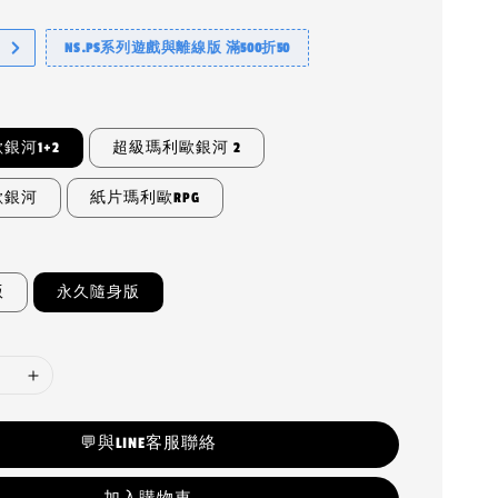
NS.PS系列遊戲與離線版 滿500折50
銀河1+2
超級瑪利歐銀河 2
歐銀河
紙片瑪利歐RPG
版
永久隨身版
💬與LINE客服聯絡