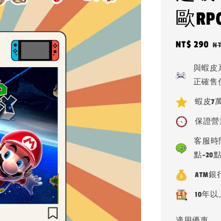
歐RPG
Sale
NT$ 290
R
NT
price
p
與蝦皮
正確售
蝦皮7萬
保證營
客服時間
點-20
ATM
10年以
適用優惠