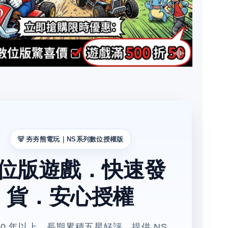
🐻 夯夯熊電玩｜NS系列數位授權版
位版遊戲．快速發
貨．安心授權
10 年以上、長期累積五星好評，提供 NS