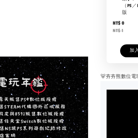
（PS／
版
NT$ 0
NT$ 1
加
🐻夯夯熊數位電玩