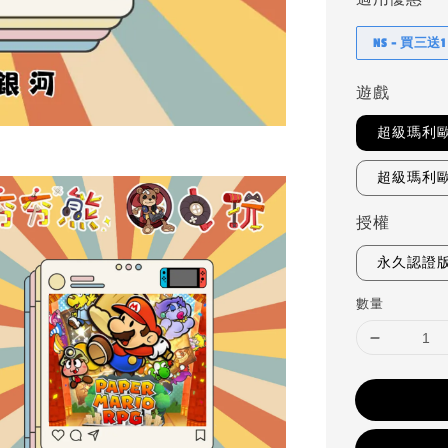
NS - 買三送1
遊戲
超級瑪利歐
超級瑪利
授權
永久認證
數量