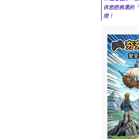
供您想挑選的
理！