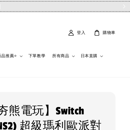
登入
購物車
新品推薦⭐
下單教學
所有商品
日本直購
熊電玩】Switch
&NS2) 超級瑪利歐派對