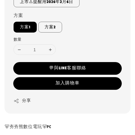
上市⚠️提醒用2026年2月6日
方案
方案1
方案2
數量
💬與LINE客服聯絡
加入購物車
分享
🐻夯夯熊數位電玩🐻PC