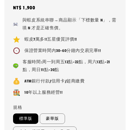
Regular
NT$ 1,900
price
與蝦皮系統串聯→商品顯示「下標數量 N」，需
填 N 才是正確售價。
蝦皮7萬多!!五星優質評價!!
保證營業時間內30-60分鐘內交易完畢!!
客服時間:周一到周五12點-22點，周六12點-21
點，周日11點-20點
ATM銀行付款/信用卡/超商繳費
10年以上服務經營!!
規格
標準版
豪華版