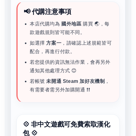
📢 代購注意事項
本店代購均為
國外地區
購買 🌏，每
款遊戲規則皆可能不同。
如選擇
方案一
，請確認上述規範皆可
配合，再進行付款。
若您提供的資訊無法作業，會再另外
通知其他處理方式 😊
若帳號
未開通 Steam 加好友機制
，
有需要者需另外加購開通 ❗❗
💠 非中文遊戲可免費索取漢化
包 💠