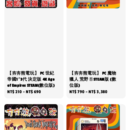
【夯夯熊電玩】 PC 世紀
【夯夯熊電玩】 PC 魔物
帝國1~3代 決定版 4K Age
獵人 荒野 🀄 STEAM版 (數
of Empires STEAM(數位版)
位版)
Regular
NT$ 210
-
NT$ 690
Regular
NT$ 790
-
NT$ 3,380
price
price