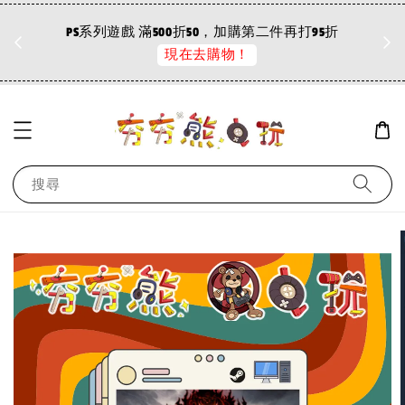
折
PS系列遊戲 滿500折50，加購第二件再打95折
現在去購物！
搜尋