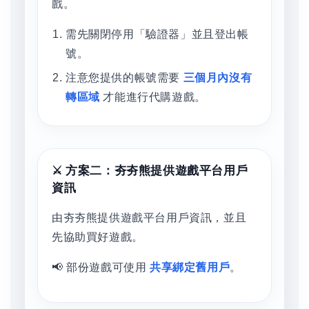
戲。
需先關閉停用「驗證器」並且登出帳
號。
注意您提供的帳號需要
三個月內沒有
轉區域
才能進行代購遊戲。
⚔️ 方案二：夯夯熊提供遊戲平台用戶
資訊
由夯夯熊提供遊戲平台用戶資訊，並且
先協助買好遊戲。
📢 部份遊戲可使用
共享綁定舊用戶
。