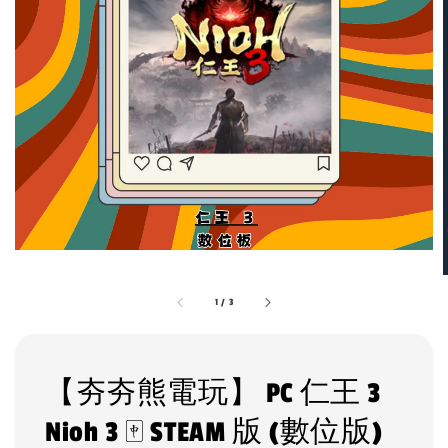
1
/
3
【夯夯熊電玩】 PC 仁王 3
Nioh 3 🀄 STEAM 版 (數位版)