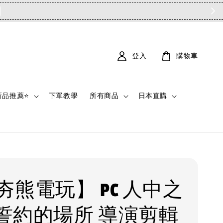
登入
購物車
新品推薦⭐
下單教學
所有商品
日本直購
夯熊電玩】 PC 人中之
0 誓約的場所 導演剪輯