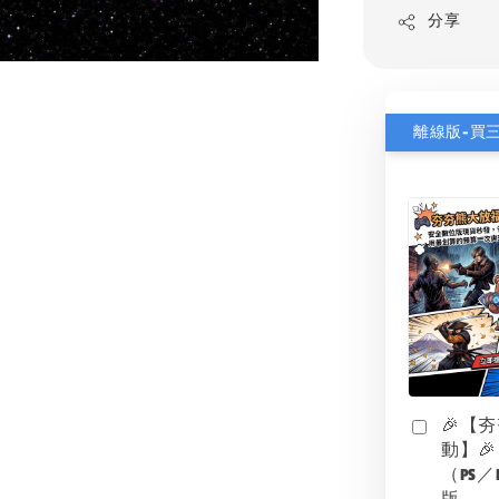
分享
離線版-買三
🎉【
動】🎉
（PS／