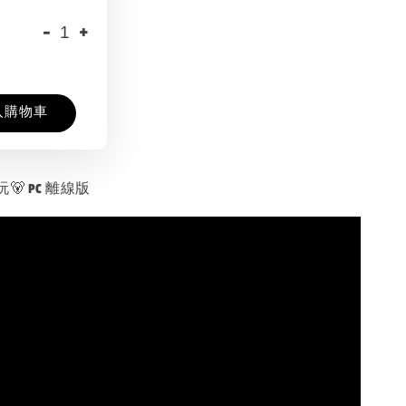
-
+
入購物車
🐻 PC 離線版