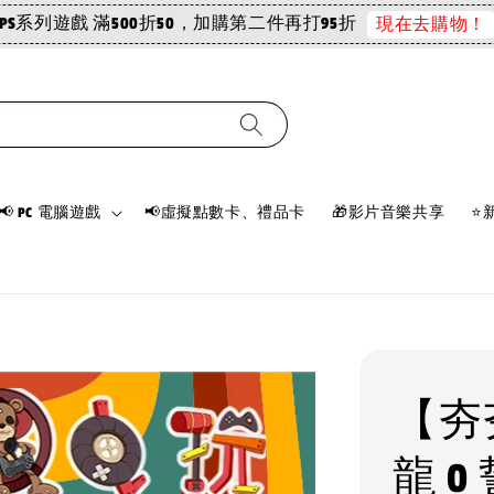
PS系列遊戲 滿500折50，加購第二件再打95折
現在去購物！
📢 PC 電腦遊戲
📢虛擬點數卡、禮品卡
🎁影片音樂共享
⭐
【夯
龍 