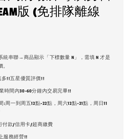
TEAM版 (免排隊離線
系統串聯→商品顯示「下標數量 N」，需填 N 才是
價。
多!!五星優質評價!!
業時間內30-60分鐘內交易完畢!!
:周一到周五12點-22點，周六12點-21點，周日11
點
銀行付款/信用卡/超商繳費
上服務經營!!