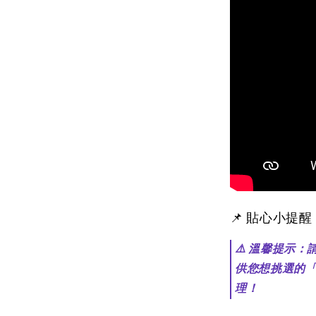
📌 貼心小提
⚠️ 溫馨提示
供您想挑選的
理！