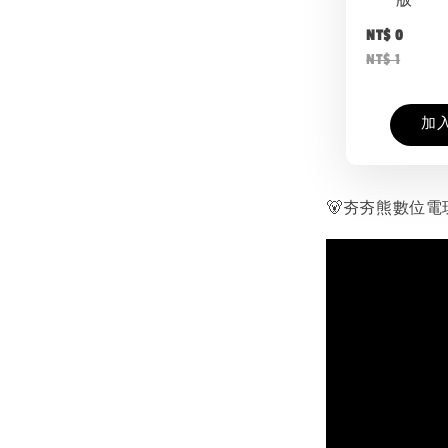
版
NT$ 0
NT$ 1
加
🐻夯夯熊數位電玩