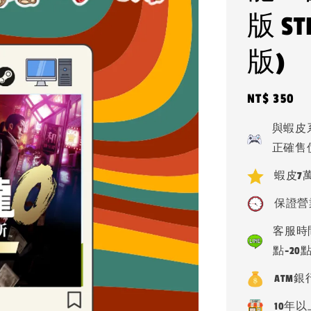
版 S
版)
Regular
NT$ 350
price
與蝦皮
正確售
蝦皮7萬
保證營
客服時間
點-20
ATM
10年以