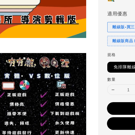
適用優惠
離線版-買三
離線版商品 
規格
免排隊離
數量