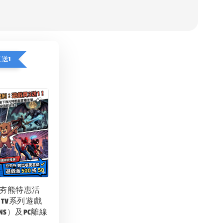
送1
夯夯熊特惠活
 TV系列遊戲
NS）及PC離線