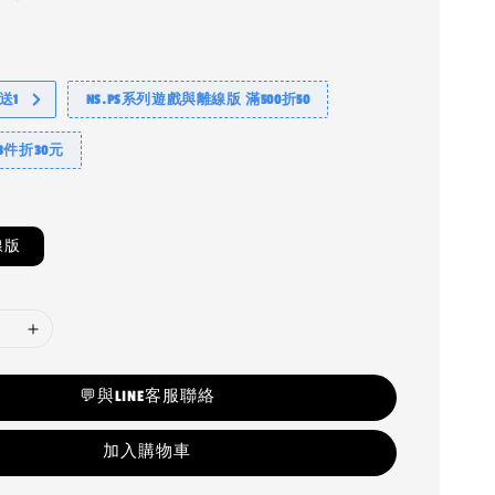
送1
NS.PS系列遊戲與離線版 滿500折50
3件折30元
線版
💬與LINE客服聯絡
加入購物車