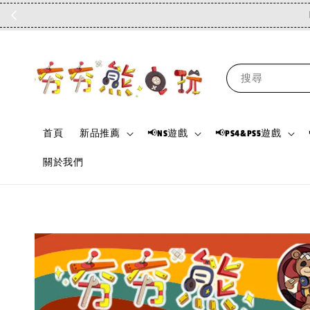
搜尋
首頁
新品推薦
📢NS遊戲
📢PS4&PS5遊戲
關於我們