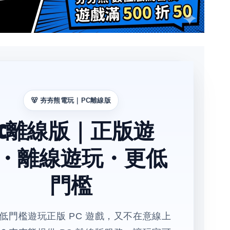
🐻 夯夯熊電玩｜PC離線版
PC離線版｜正版遊
・離線遊玩・更低
門檻
低門檻遊玩正版 PC 遊戲，又不在意線上