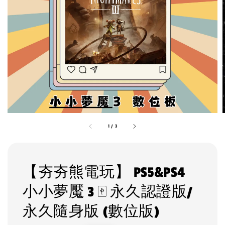
1
/
3
【夯夯熊電玩】 PS5&PS4
小小夢魘 3 🀄 永久認證版/
永久隨身版 (數位版)