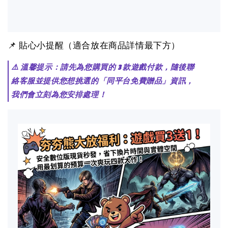
📌 貼心小提醒（適合放在商品詳情最下方）
⚠️ 溫馨提示：請先為您購買的 3 款遊戲付款，隨後聯
絡客服並提供您想挑選的「同平台免費贈品」資訊，
我們會立刻為您安排處理！