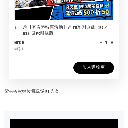
🎉【夯夯熊特惠活動】🎉 TV系列遊戲（PS／
NS）及PC離線版
-
+
NT$ 0
NT$ 1
加入購物車
🐻夯夯熊數位電玩🐻 PS 永久