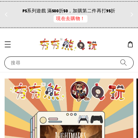
折
PS系列遊戲 滿500折50，加購第二件再打95折
現在去購物！
搜尋