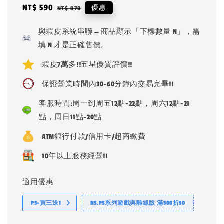
Sale
NT$ 590
Regular
優惠
NT$ 870
price
price
與蝦皮系統串聯→商品顯示「下標數量 N」，需
填 N 才是正確售價。
蝦皮7萬多!!五星優質評價!!
保證營業時間內30-60分鐘內交易完畢!!
客服時間:周一到周五12點-22點，周六12點-21
點，周日11點-20點
ATM銀行付款/信用卡/超商繳費
10年以上服務經營!!
適用優惠
PS-買三送1
NS.PS系列遊戲與離線版 滿500折50