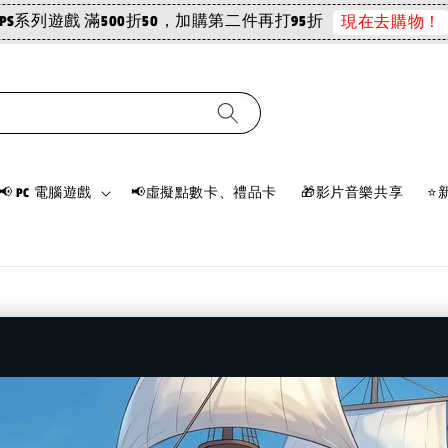
PS系列遊戲 滿500折50，加購第二件再打95折
現在去購物！
📢 PC 電腦遊戲
📢虛擬點數卡、禮品卡
🎁影片音樂共享
⭐