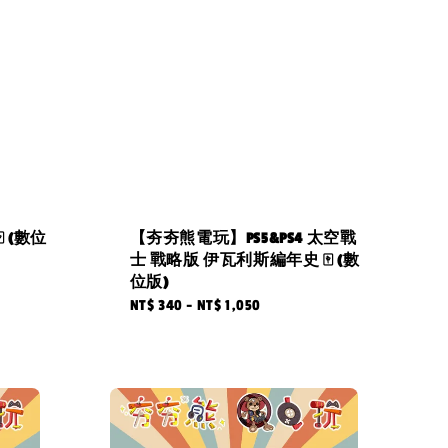
 (數位
【夯夯熊電玩】PS5&PS4 太空戰
士 戰略版 伊瓦利斯編年史 🀄 (數
位版)
Regular
NT$ 340
-
NT$ 1,050
price