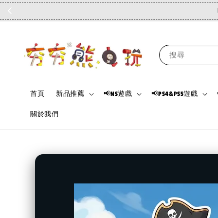
搜尋
首頁
新品推薦
📢NS遊戲
📢PS4&PS5遊戲
關於我們