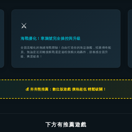
⚔️
海戰優化！寒鴉號完全操控與升級
全面流暢化的無縫海戰體驗！自由打造你的海盜旗艦，招募傳奇船
員。無論是近距離接舷戰還是遠程側舷火砲轟炸，節奏感全面升
級、爽度破表！
💰 夯夯熊推薦：數位版遊戲 價格超低 輕鬆破關！
下方有推薦遊戲