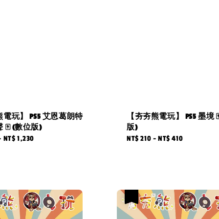
電玩】 PS5 艾恩葛朗特
【夯夯熊電玩】 PS5 墨境 
🀄 (數位版)
版)
-
NT$ 1,230
Regular
NT$ 210
-
NT$ 410
price
優惠