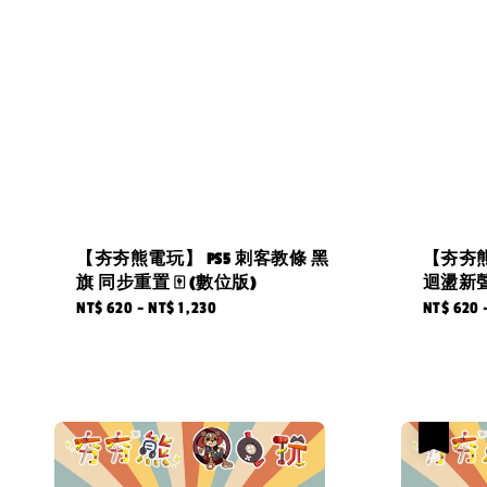
【夯夯熊電玩】 PS5 刺客教條 黑
【夯夯熊
旗 同步重置 🀄 (數位版)
迴盪新聲 
Regular
NT$ 620
-
NT$ 1,230
Regular
NT$ 620
price
price
優惠