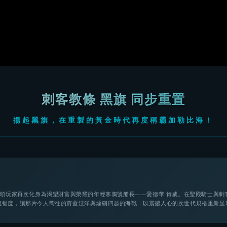
刺客教條 黑旗 同步重置
揚起黑旗，在重製的黃金時代再度稱霸加勒比海！
帶領玩家再次化身為渴望財富與榮耀的年輕寒鴉號船長——愛德華·肯威。在聖殿騎士與
流暢度，讓那片令人嚮往的蔚藍汪洋與煙硝四起的海戰，以震撼人心的次世代規格重新呈