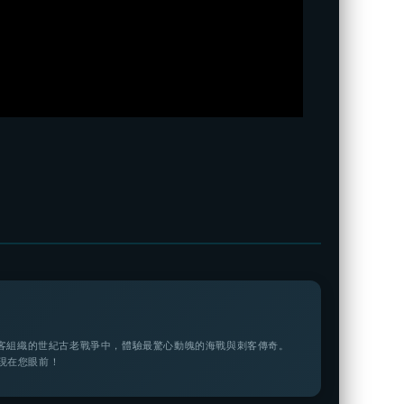
刺客組織的世紀古老戰爭中，體驗最驚心動魄的海戰與刺客傳奇。
現在您眼前！