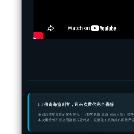
🏴‍☠️ 傳奇海盜刺客，迎來次世代完全覺醒
重回西印度群島的黃金時代！《刺客教條 黑旗 同步重置》將
本次重置版不僅全面翻新視覺特效，更優化了航海操作與戰鬥