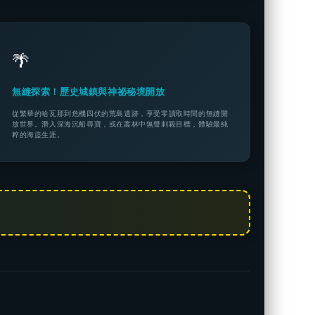
🌴
無縫探索！歷史城鎮與神祕秘境開放
從繁華的哈瓦那到危機四伏的荒島遺跡，享受零讀取時間的無縫開
放世界。潛入深海沉船尋寶，或在叢林中無聲刺殺目標，體驗最純
粹的海盜生涯。