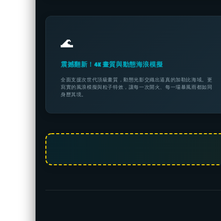
🌊
震撼翻新！4K 畫質與動態海浪模擬
全面支援次世代頂級畫質，動態光影交織出逼真的加勒比海域。更
寫實的風浪模擬與粒子特效，讓每一次開火、每一場暴風雨都如同
身歷其境。