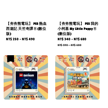
【夯夯熊電玩】 PS5 熱血
【夯夯熊電玩】 PS5 我的
西遊記 天竺奇譚 🀄 (數位
小柯基 My Little Puppy 🀄
版)
(數位版)
Regular
NT$ 250
-
NT$ 490
Sale
NT$ 340
-
NT$ 680
Regular
price
price
price
NT$ 590
-
NT$ 680
優惠