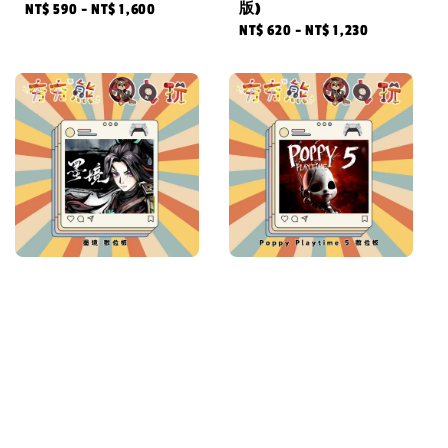
版)
Regular
NT$ 590
-
NT$ 1,600
Regular
NT$ 620
-
NT$ 1,230
price
price