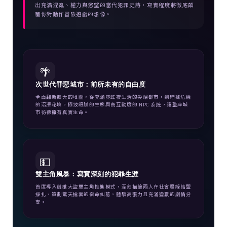
出充滿混亂、權力與慾望的當代犯罪史詩，寫實程度將徹底顛
覆你對動作冒險遊戲的想像。
🌴
次世代罪惡城市：前所未有的自由度
全面翻新擴大的地圖，從充滿霓虹夜生活的尖端都市，到暗藏危機
的沼澤秘境。極致細膩的生態與高互動度的 NPC 系統，讓整座城
市彷彿擁有真實生命。
💵
雙主角風暴：寫實深刻的犯罪生涯
首度導入雌雄大盜雙主角推進模式，深刻描繪兩人在社會邊緣結盟
掙扎、策劃驚天搶案的宿命糾葛，體驗高張力且充滿變數的劇情分
支。