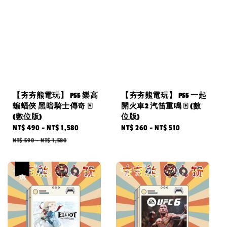
【夯夯熊電玩】 PS5 樂高
【夯夯熊電玩】 PS5 一起
蝙蝠俠 黑暗騎士傳奇 🀄
開火車2 汽笛重鳴 🀄 (數
(數位版)
位版)
Sale
NT$ 490
-
NT$ 1,580
Regular
Regular
NT$ 260
-
NT$ 510
price
price
price
NT$ 590
-
NT$ 1,580
優惠