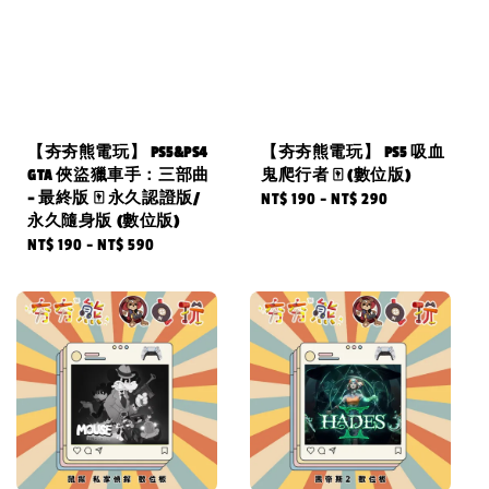
【夯夯熊電玩】 PS5&PS4
【夯夯熊電玩】 PS5 吸血
GTA 俠盜獵車手：三部曲
鬼爬行者 🀄 (數位版)
– 最終版 🀄 永久認證版/
Regular
NT$ 190
-
NT$ 290
永久隨身版 (數位版)
price
Regular
NT$ 190
-
NT$ 590
price