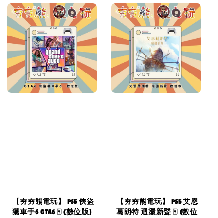
【夯夯熊電玩】 PS5 俠盜
【夯夯熊電玩】 PS5 艾恩
獵車手6 GTA6 🀄 (數位版)
葛朗特 迴盪新聲 🀄 (數位