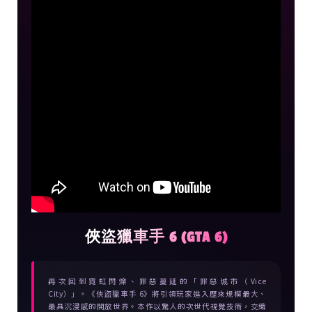
俠盜獵車手 6 (GTA 6)
再次回到霓虹閃爍、罪惡蔓延的「罪惡城市（Vice
City）」。《俠盜獵車手 6》將引領玩家進入歷來規模最大、
最具沉浸感的開放世界。本作以驚人的次世代視覺技術，交織