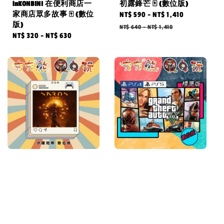
inKONBINI 在便利商店一
初露鋒芒 🀄 (數位版)
家商店眾多故事 🀄 (數位
Sale
NT$ 590
-
NT$ 1,410
Regular
版)
price
price
NT$ 640
-
NT$ 1,410
Regular
NT$ 320
-
NT$ 630
price